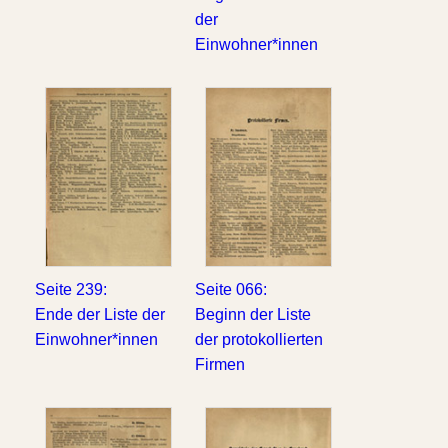
der
Einwohner*innen
Seite 239:
Seite 066:
Ende der Liste der
Beginn der Liste
Einwohner*innen
der protokollierten
Firmen