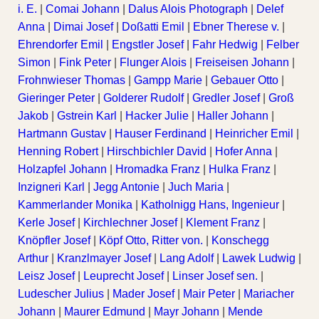
i. E.
|
Comai Johann
|
Dalus Alois Photograph
|
Delef
Anna
|
Dimai Josef
|
Doßatti Emil
|
Ebner Therese v.
|
Ehrendorfer Emil
|
Engstler Josef
|
Fahr Hedwig
|
Felber
Simon
|
Fink Peter
|
Flunger Alois
|
Freiseisen Johann
|
Frohnwieser Thomas
|
Gampp Marie
|
Gebauer Otto
|
Gieringer Peter
|
Golderer Rudolf
|
Gredler Josef
|
Groß
Jakob
|
Gstrein Karl
|
Hacker Julie
|
Haller Johann
|
Hartmann Gustav
|
Hauser Ferdinand
|
Heinricher Emil
|
Henning Robert
|
Hirschbichler David
|
Hofer Anna
|
Holzapfel Johann
|
Hromadka Franz
|
Hulka Franz
|
Inzigneri Karl
|
Jegg Antonie
|
Juch Maria
|
Kammerlander Monika
|
Katholnigg Hans, Ingenieur
|
Kerle Josef
|
Kirchlechner Josef
|
Klement Franz
|
Knöpfler Josef
|
Köpf Otto, Ritter von.
|
Konschegg
Arthur
|
Kranzlmayer Josef
|
Lang Adolf
|
Lawek Ludwig
|
Leisz Josef
|
Leuprecht Josef
|
Linser Josef sen.
|
Ludescher Julius
|
Mader Josef
|
Mair Peter
|
Mariacher
Johann
|
Maurer Edmund
|
Mayr Johann
|
Mende