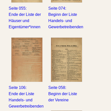
Seite 055:
Seite 074:
Ende der Liste der
Beginn der Liste
Häuser und
Handels- und
Eigentümer*innen
Gewerbetreibenden
Seite 106:
Seite 058:
Ende der Liste
Beginn der Liste
Handels- und
der Vereine
Gewerbetreibenden