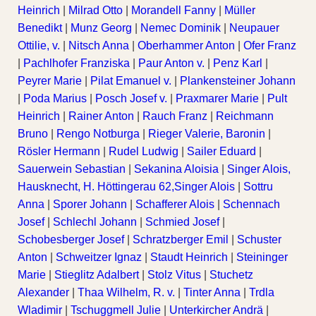
Heinrich
|
Milrad Otto
|
Morandell Fanny
|
Müller
Benedikt
|
Munz Georg
|
Nemec Dominik
|
Neupauer
Ottilie, v.
|
Nitsch Anna
|
Oberhammer Anton
|
Ofer Franz
|
Pachlhofer Franziska
|
Paur Anton v.
|
Penz Karl
|
Peyrer Marie
|
Pilat Emanuel v.
|
Plankensteiner Johann
|
Poda Marius
|
Posch Josef v.
|
Praxmarer Marie
|
Pult
Heinrich
|
Rainer Anton
|
Rauch Franz
|
Reichmann
Bruno
|
Rengo Notburga
|
Rieger Valerie, Baronin
|
Rösler Hermann
|
Rudel Ludwig
|
Sailer Eduard
|
Sauerwein Sebastian
|
Sekanina Aloisia
|
Singer Alois,
Hausknecht, H. Höttingerau 62,Singer Alois
|
Sottru
Anna
|
Sporer Johann
|
Schafferer Alois
|
Schennach
Josef
|
Schlechl Johann
|
Schmied Josef
|
Schobesberger Josef
|
Schratzberger Emil
|
Schuster
Anton
|
Schweitzer Ignaz
|
Staudt Heinrich
|
Steininger
Marie
|
Stieglitz Adalbert
|
Stolz Vitus
|
Stuchetz
Alexander
|
Thaa Wilhelm, R. v.
|
Tinter Anna
|
Trdla
Wladimir
|
Tschuggmell Julie
|
Unterkircher Andrä
|