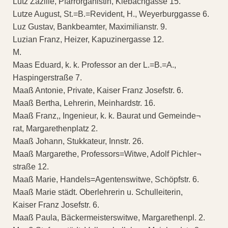
Lutz Zäzilie, Pfarrorganistin, Kiebachgasse 15.
Lutze August, St.=B.=Revident, H., Weyerburggasse 6.
Luz Gustav, Bankbeamter, Maximilianstr. 9.
Luzian Franz, Heizer, Kapuzinergasse 12.
M.
Maas Eduard, k. k. Professor an der L.=B.=A.,
Haspingerstraße 7.
Maaß Antonie, Private, Kaiser Franz Josefstr. 6.
Maaß Bertha, Lehrerin, Meinhardstr. 16.
Maaß Franz,, Ingenieur, k. k. Baurat und Gemeinde¬
rat, Margarethenplatz 2.
Maaß Johann, Stukkateur, Innstr. 26.
Maaß Margarethe, Professors=Witwe, Adolf Pichler¬
straße 12.
Maaß Marie, Handels=Agentenswitwe, Schöpfstr. 6.
Maaß Marie städt. Oberlehrerin u. Schulleiterin,
Kaiser Franz Josefstr. 6.
Maaß Paula, Bäckermeisterswitwe, Margarethenpl. 2.