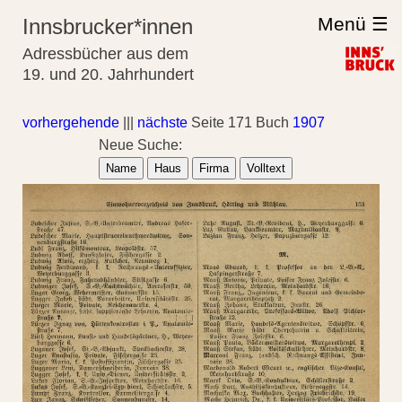
Menü ☰
Innsbrucker*innen
Adressbücher aus dem
19. und 20. Jahrhundert
vorhergehende
|||
nächste
Seite 171 Buch
1907
Neue Suche:
Name
Haus
Firma
Volltext