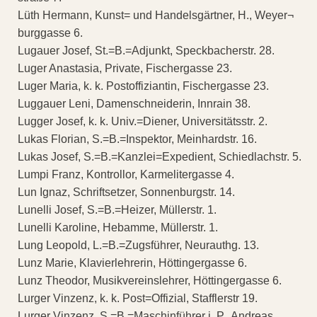
Lüth Hermann, Kunst= und Handelsgärtner, H., Weyer¬
burggasse 6.
Lugauer Josef, St.=B.=Adjunkt, Speckbacherstr. 28.
Luger Anastasia, Private, Fischergasse 23.
Luger Maria, k. k. Postoffiziantin, Fischergasse 23.
Luggauer Leni, Damenschneiderin, Innrain 38.
Lugger Josef, k. k. Univ.=Diener, Universitätsstr. 2.
Lukas Florian, S.=B.=Inspektor, Meinhardstr. 16.
Lukas Josef, S.=B.=Kanzlei=Expedient, Schiedlachstr. 5.
Lumpi Franz, Kontrollor, Karmelitergasse 4.
Lun Ignaz, Schriftsetzer, Sonnenburgstr. 14.
Lunelli Josef, S.=B.=Heizer, Müllerstr. 1.
Lunelli Karoline, Hebamme, Müllerstr. 1.
Lung Leopold, L.=B.=Zugsführer, Neurauthg. 13.
Lunz Marie, Klavierlehrerin, Höttingergasse 6.
Lunz Theodor, Musikvereinslehrer, Höttingergasse 6.
Lurger Vinzenz, k. k. Post=Offizial, Stafflerstr 19.
Lurger Vinzenz, S.=B.=Maschinführer i. P., Andreas