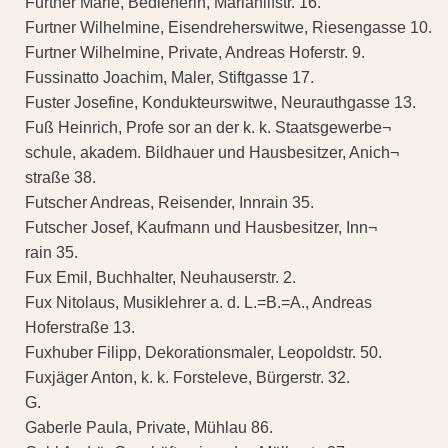
Furtner Marie, Bedienerin, Mariahilfstr. 16.
Furtner Wilhelmine, Eisendreherswitwe, Riesengasse 10.
Furtner Wilhelmine, Private, Andreas Hoferstr. 9.
Fussinatto Joachim, Maler, Stiftgasse 17.
Fuster Josefine, Kondukteurswitwe, Neurauthgasse 13.
Fuß Heinrich, Profe sor an der k. k. Staatsgewerbe¬
schule, akadem. Bildhauer und Hausbesitzer, Anich¬
straße 38.
Futscher Andreas, Reisender, Innrain 35.
Futscher Josef, Kaufmann und Hausbesitzer, Inn¬
rain 35.
Fux Emil, Buchhalter, Neuhauserstr. 2.
Fux Nitolaus, Musiklehrer a. d. L.=B.=A., Andreas
Hoferstraße 13.
Fuxhuber Filipp, Dekorationsmaler, Leopoldstr. 50.
Fuxjäger Anton, k. k. Forsteleve, Bürgerstr. 32.
G.
Gaberle Paula, Private, Mühlau 86.