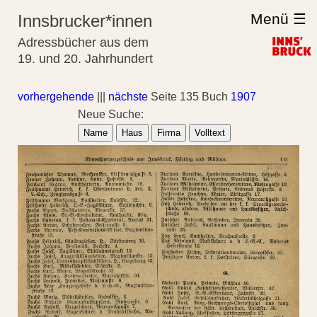
Menü ☰
Innsbrucker*innen
Adressbücher aus dem
19. und 20. Jahrhundert
vorhergehende
|||
nächste
Seite 135 Buch
1907
Neue Suche:
Name
Haus
Firma
Volltext