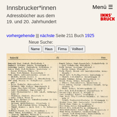
Menü ☰
Innsbrucker*innen
Adressbücher aus dem
19. und 20. Jahrhundert
vorhergehende
|||
nächste
Seite 211 Buch
1925
Neue Suche:
Name
Haus
Firma
Volltext