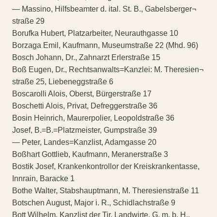
— Massino, Hilfsbeamter d. ital. St. B., Gabelsberger¬
straße 29
Borufka Hubert, Platzarbeiter, Neurauthgasse 10
Borzaga Emil, Kaufmann, Museumstraße 22 (Mhd. 96)
Bosch Johann, Dr., Zahnarzt Erlerstraße 15
Boß Eugen, Dr., Rechtsanwalts=Kanzlei: M. Theresien¬
straße 25, Liebeneggstraße 6
Boscarolli Alois, Oberst, Bürgerstraße 17
Boschetti Alois, Privat, Defreggerstraße 36
Bosin Heinrich, Maurerpolier, Leopoldstraße 36
Josef, B.=B.=Platzmeister, Gumpstraße 39
— Peter, Landes=Kanzlist, Adamgasse 20
Boßhart Gottlieb, Kaufmann, Meranerstraße 3
Bostik Josef, Krankenkontrollor der Kreiskrankentasse,
Innrain, Baracke 1
Bothe Walter, Stabshauptmann, M. Theresienstraße 11
Botschen August, Major i. R., Schidlachstraße 9
Bott Wilhelm, Kanzlist der Tir. Landwirte, G. m. b. H.,