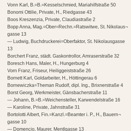
Vonn Karl, B.=B.=Kesselschmied, Mariahilfstraße 50
Bonomi Ottilie, Private, H., Riedgasse 43
Boos Kreszenzia, Private, Claudiastraße 2
Bopp Anna, Mag.=Ober=Rechn.=Ratswitwe, St. Nikolaus¬
gasse 13
— Ludwig, Buchdruckerei=Oberfaktor, St. Nikolausgasse
13
Borchert Franz, städt. Gaskontrollor, Amraserstraße 32
Boresch Hans, Maler, H., Hungerburg 4
Vorn Franz, Friseur, Heiliggeiststraße 26
Bornett Karl, Goldarbeiter, H., Höttingerau 6
Bornewiczka=Theman Rudolf, dipl. Ing., Brixnerstraße 4
Borst Georg, Werkmeister, Gänsbacherstraße 11
— Johann, B.=B.=Weichensteller, Karwendelstraße 16
— Karoline, Private, Jahnstraße 31
Bortolotti Albert, Fin.=Kanzl.=Beamter i. P., H., Bauern¬
gasse 10
— Domencio, Maurer, Mentlgasse 13