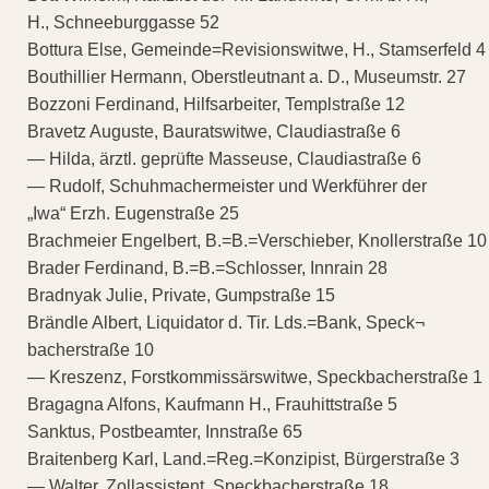
H., Schneeburggasse 52
Bottura Else, Gemeinde=Revisionswitwe, H., Stamserfeld 4
Bouthillier Hermann, Oberstleutnant a. D., Museumstr. 27
Bozzoni Ferdinand, Hilfsarbeiter, Templstraße 12
Bravetz Auguste, Bauratswitwe, Claudiastraße 6
— Hilda, ärztl. geprüfte Masseuse, Claudiastraße 6
— Rudolf, Schuhmachermeister und Werkführer der
„Iwa“ Erzh. Eugenstraße 25
Brachmeier Engelbert, B.=B.=Verschieber, Knollerstraße 10
Brader Ferdinand, B.=B.=Schlosser, Innrain 28
Bradnyak Julie, Private, Gumpstraße 15
Brändle Albert, Liquidator d. Tir. Lds.=Bank, Speck¬
bacherstraße 10
— Kreszenz, Forstkommissärswitwe, Speckbacherstraße 1
Bragagna Alfons, Kaufmann H., Frauhittstraße 5
Sanktus, Postbeamter, Innstraße 65
Braitenberg Karl, Land.=Reg.=Konzipist, Bürgerstraße 3
— Walter, Zollassistent, Speckbacherstraße 18