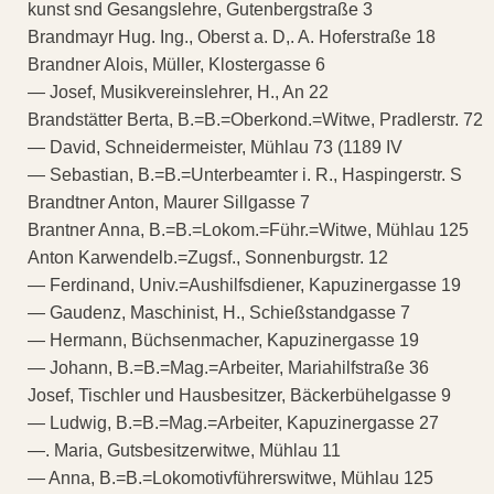
kunst snd Gesangslehre, Gutenbergstraße 3
Brandmayr Hug. Ing., Oberst a. D,. A. Hoferstraße 18
Brandner Alois, Müller, Klostergasse 6
— Josef, Musikvereinslehrer, H., An 22
Brandstätter Berta, B.=B.=Oberkond.=Witwe, Pradlerstr. 72
— David, Schneidermeister, Mühlau 73 (1189 IV
— Sebastian, B.=B.=Unterbeamter i. R., Haspingerstr. S
Brandtner Anton, Maurer Sillgasse 7
Brantner Anna, B.=B.=Lokom.=Führ.=Witwe, Mühlau 125
Anton Karwendelb.=Zugsf., Sonnenburgstr. 12
— Ferdinand, Univ.=Aushilfsdiener, Kapuzinergasse 19
— Gaudenz, Maschinist, H., Schießstandgasse 7
— Hermann, Büchsenmacher, Kapuzinergasse 19
— Johann, B.=B.=Mag.=Arbeiter, Mariahilfstraße 36
Josef, Tischler und Hausbesitzer, Bäckerbühelgasse 9
— Ludwig, B.=B.=Mag.=Arbeiter, Kapuzinergasse 27
—. Maria, Gutsbesitzerwitwe, Mühlau 11
— Anna, B.=B.=Lokomotivführerswitwe, Mühlau 125