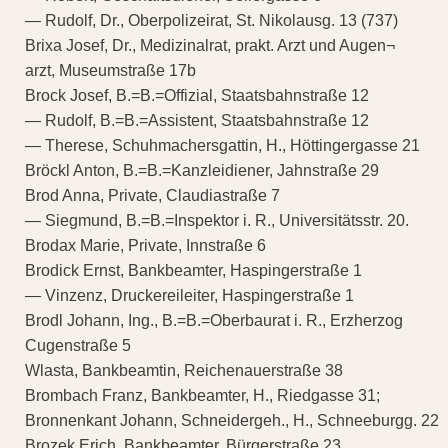
— Rudolf, Dr., Oberpolizeirat, St. Nikolausg. 13 (737)
Brixa Josef, Dr., Medizinalrat, prakt. Arzt und Augen¬
arzt, Museumstraße 17b
Brock Josef, B.=B.=Offizial, Staatsbahnstraße 12
— Rudolf, B.=B.=Assistent, Staatsbahnstraße 12
— Therese, Schuhmachersgattin, H., Höttingergasse 21
Bröckl Anton, B.=B.=Kanzleidiener, Jahnstraße 29
Brod Anna, Private, Claudiastraße 7
— Siegmund, B.=B.=Inspektor i. R., Universitätsstr. 20.
Brodax Marie, Private, Innstraße 6
Brodick Ernst, Bankbeamter, Haspingerstraße 1
— Vinzenz, Druckereileiter, Haspingerstraße 1
Brodl Johann, Ing., B.=B.=Oberbaurat i. R., Erzherzog
Cugenstraße 5
Wlasta, Bankbeamtin, Reichenauerstraße 38
Brombach Franz, Bankbeamter, H., Riedgasse 31;
Bronnenkant Johann, Schneidergeh., H., Schneeburgg. 22
Brozek Erich, Bankbeamter, Bürgerstraße 23