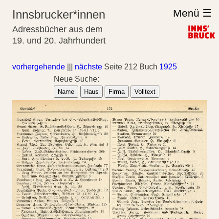
Menü ☰
Innsbrucker*innen
Adressbücher aus dem
19. und 20. Jahrhundert
vorhergehende
|||
nächste
Seite 212 Buch
1925
Neue Suche:
Name
Haus
Firma
Volltext