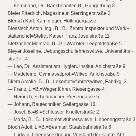
— Ferdinand, Dr., Bankbeamter, H., Hungerburg 3
Bleier Friedrich, Magazineur, Sterzingerstraße 2
Blersch Karl, Kaminfeger, Höttingergasse
Blessisch Anton, Ing., B.=B.=Zentralinspektor und Werk¬
stättenchef=Stellv., Kaiser Franz Josefstraße 11
Bletzacher Meinrad, B.=B.=Wächter, Leopoldstraße 5
Bleyer Josefine, Uebungsschullehrerswitwe, Universitäts¬
straße 14
— Leo, Dr., Assistent am Hygien. Institut, Anichstraße 9
— Madeleine, Gymnasialprof.=Witwe, Anichstraße 9
Bliem Amalie, B.=B.=Lokomotivführerswitwe, Fabrikg. 2
— Franz, L.=B.=Wagenführer, Riesengasse 4
— Heinrich, Schuhmacher, Riesengasse 5
— Johann, Bautechniker, Seilergasse 16
— Josef, B.=B.=Schlosser, Knollerstraße 2
— Maria, B.=B.=Lokomotivführerswitwe, Liebeneggstraße 3
Bloch Adolf, L.=B.=Beamter, Staatsbahnstraße 6
— Ludwig, Oberinspektor und Vorstand der kaufm. Abt.