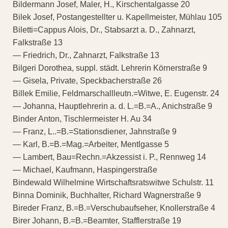
Bildermann Josef, Maler, H., Kirschentalgasse 20
Bilek Josef, Postangestellter u. Kapellmeister, Mühlau 105
Biletti=Cappus Alois, Dr., Stabsarzt a. D., Zahnarzt,
Falkstraße 13
— Friedrich, Dr., Zahnarzt, Falkstraße 13
Bilgeri Dorothea, suppl. städt. Lehrerin Körnerstraße 9
— Gisela, Private, Speckbacherstraße 26
Billek Emilie, Feldmarschallleutn.=Witwe, E. Eugenstr. 24
— Johanna, Hauptlehrerin a. d. L.=B.=A., Anichstraße 9
Binder Anton, Tischlermeister H. Au 34
— Franz, L..=B.=Stationsdiener, Jahnstraße 9
— Karl, B.=B.=Mag.=Arbeiter, Mentlgasse 5
— Lambert, Bau=Rechn.=Akzessist i. P., Rennweg 14
— Michael, Kaufmann, Haspingerstraße
Bindewald Wilhelmine Wirtschaftsratswitwe Schulstr. 11
Binna Dominik, Buchhalter, Richard Wagnerstraße 9
Bireder Franz, B.=B.=Verschubaufseher, Knollerstraße 4
Birer Johann, B.=B.=Beamter, Stafflerstraße 19