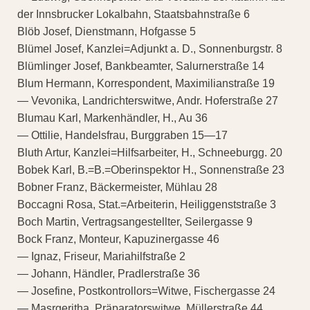
der Innsbrucker Lokalbahn, Staatsbahnstraße 6
Blöb Josef, Dienstmann, Hofgasse 5
Blümel Josef, Kanzlei=Adjunkt a. D., Sonnenburgstr. 8
Blümlinger Josef, Bankbeamter, Salurnerstraße 14
Blum Hermann, Korrespondent, Maximilianstraße 19
— Vevonika, Landrichterswitwe, Andr. Hoferstraße 27
Blumau Karl, Markenhändler, H., Au 36
— Ottilie, Handelsfrau, Burggraben 15—17
Bluth Artur, Kanzlei=Hilfsarbeiter, H., Schneeburgg. 20
Bobek Karl, B.=B.=Oberinspektor H., Sonnenstraße 23
Bobner Franz, Bäckermeister, Mühlau 28
Boccagni Rosa, Stat.=Arbeiterin, Heiliggenststraße 3
Boch Martin, Vertragsangestellter, Seilergasse 9
Bock Franz, Monteur, Kapuzinergasse 46
— Ignaz, Friseur, Mariahilfstraße 2
— Johann, Händler, Pradlerstraße 36
— Josefine, Postkontrollors=Witwe, Fischergasse 24
— Masrgeritha, Präparatorswitwe, Müllerstraße 44