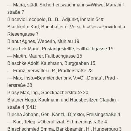
— Maria, städt. Sicherheitswachmanns=Witwe, Mariahilf¬
straße 7
Blacevic Lecopold, B.=B.=Adjunkt, Innrain 54#
Blachkolm Karl, Buchhalter d. Versich.=Ges.=Providentia,
Riesengasse 7
Blahut Agnes, Weberin, Mühlau 19
Blaschek Marie, Postangestellte, Fallbachgasse 15
— Martin, Maurer, Fallbachgasse 15
Blaschke Adolf, Kaufmann, Burggraben 15
— Franz, Verwalter i. P., Pradlerstraße 23
— Max, Insp.=Beamter der priv. V.=G. „Donau“, Prad¬
lerstraße 38
Blasy Max, Ing., Speckbacherstraße 20
Blattner Hugo, Kaufmann und Hausbesitzer, Claudin¬
straße 4 (841)
Blecha Johann, Ger.=Kanzl.=Direktor, Freisingstraße 4
— Karl, Telegr.=Oberoffizial, Schmerlingstraße 4
Bleschschmied Emma, Bankbeamtin, H., Hungerburg 3