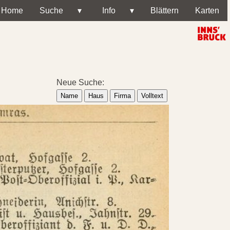
Home
Suche
▾
Info
▾
Blättern
Karten
Neue Suche:
Name
Haus
Firma
Volltext