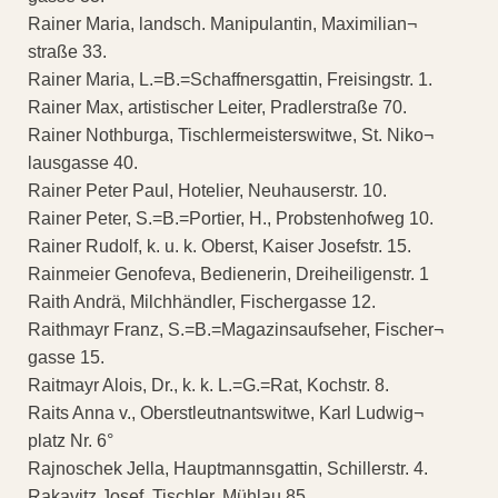
Rainer Maria, landsch. Manipulantin, Maximilian¬
straße 33.
Rainer Maria, L.=B.=Schaffnersgattin, Freisingstr. 1.
Rainer Max, artistischer Leiter, Pradlerstraße 70.
Rainer Nothburga, Tischlermeisterswitwe, St. Niko¬
lausgasse 40.
Rainer Peter Paul, Hotelier, Neuhauserstr. 10.
Rainer Peter, S.=B.=Portier, H., Probstenhofweg 10.
Rainer Rudolf, k. u. k. Oberst, Kaiser Josefstr. 15.
Rainmeier Genofeva, Bedienerin, Dreiheiligenstr. 1
Raith Andrä, Milchhändler, Fischergasse 12.
Raithmayr Franz, S.=B.=Magazinsaufseher, Fischer¬
gasse 15.
Raitmayr Alois, Dr., k. k. L.=G.=Rat, Kochstr. 8.
Raits Anna v., Oberstleutnantswitwe, Karl Ludwig¬
platz Nr. 6°
Rajnoschek Jella, Hauptmannsgattin, Schillerstr. 4.
Rakavitz Josef, Tischler, Mühlau 85.