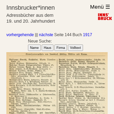
Menü ☰
Innsbrucker*innen
Adressbücher aus dem
19. und 20. Jahrhundert
vorhergehende
|||
nächste
Seite 144 Buch
1917
Neue Suche:
Name
Haus
Firma
Volltext