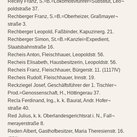
Recely Franz, S.=B.=Lokomotivführer=Substitut, Leo¬
poldstraße 37.
Rechberger Franz, S.=B.=Oberheizer, Graßmayer¬
straße 3.
Rechberger Leopold, Faßbinder, Kapuzinerg. 21.
Rechberger Simon, St.=B.=Kanzlei=Expedient,
Staatsbahnstraße 16.
Recheis Anton, Fleischhauer, Leopoldstr. 56.
Recheis Elisabeth, Hausbesitzerin, Leopoldstr. 56.
Recheis Franz, Fleischhauer, Bürgerstr. 11. (1117IV)
Recheis Rudolf, Fleischhauer, Innstr. 19.
Reckziegel Josef, Geschäftsführer der 1. Tischler¬
Prod.=Genossenschaft, H., Höttingerau 37.
Recla Ferdinand, Ing., k. k. Baurat, Andr. Hofer¬
straße 40.
Red Julius, k. k. Oberlandesgerichtsrat i. N., Fall¬
merayerstraße 8.
Reden Albert, Gasthofbesitzer, Maria Theresienstr. 16.