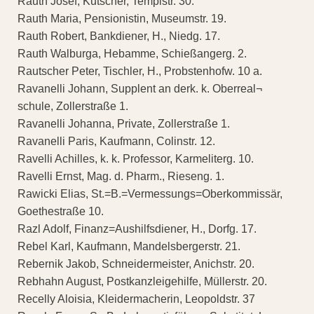
Rauth Josef, Kutscher, Templstr. 30.
Rauth Maria, Pensionistin, Museumstr. 19.
Rauth Robert, Bankdiener, H., Niedg. 17.
Rauth Walburga, Hebamme, Schießangerg. 2.
Rautscher Peter, Tischler, H., Probstenhofw. 10 a.
Ravanelli Johann, Supplent an derk. k. Oberreal¬
schule, Zollerstraße 1.
Ravanelli Johanna, Private, Zollerstraße 1.
Ravanelli Paris, Kaufmann, Colinstr. 12.
Ravelli Achilles, k. k. Professor, Karmeliterg. 10.
Ravelli Ernst, Mag. d. Pharm., Rieseng. 1.
Rawicki Elias, St.=B.=Vermessungs=Oberkommissär,
Goethestraße 10.
Razl Adolf, Finanz=Aushilfsdiener, H., Dorfg. 17.
Rebel Karl, Kaufmann, Mandelsbergerstr. 21.
Rebernik Jakob, Schneidermeister, Anichstr. 20.
Rebhahn August, Postkanzleigehilfe, Müllerstr. 20.
Recelly Aloisia, Kleidermacherin, Leopoldstr. 37