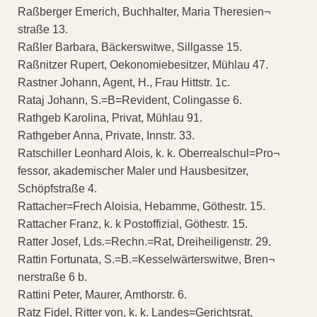
Raßberger Emerich, Buchhalter, Maria Theresien¬
straße 13.
Raßler Barbara, Bäckerswitwe, Sillgasse 15.
Raßnitzer Rupert, Oekonomiebesitzer, Mühlau 47.
Rastner Johann, Agent, H., Frau Hittstr. 1c.
Rataj Johann, S.=B=Revident, Colingasse 6.
Rathgeb Karolina, Privat, Mühlau 91.
Rathgeber Anna, Private, Innstr. 33.
Ratschiller Leonhard Alois, k. k. Oberrealschul=Pro¬
fessor, akademischer Maler und Hausbesitzer,
Schöpfstraße 4.
Rattacher=Frech Aloisia, Hebamme, Göthestr. 15.
Rattacher Franz, k. k Postoffizial, Göthestr. 15.
Ratter Josef, Lds.=Rechn.=Rat, Dreiheiligenstr. 29.
Rattin Fortunata, S.=B.=Kesselwärterswitwe, Bren¬
nerstraße 6 b.
Rattini Peter, Maurer, Amthorstr. 6.
Ratz Fidel, Ritter von, k. k. Landes=Gerichtsrat,