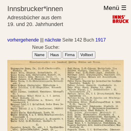
Menü ☰
Innsbrucker*innen
Adressbücher aus dem
19. und 20. Jahrhundert
vorhergehende
|||
nächste
Seite 142 Buch
1917
Neue Suche:
Name
Haus
Firma
Volltext