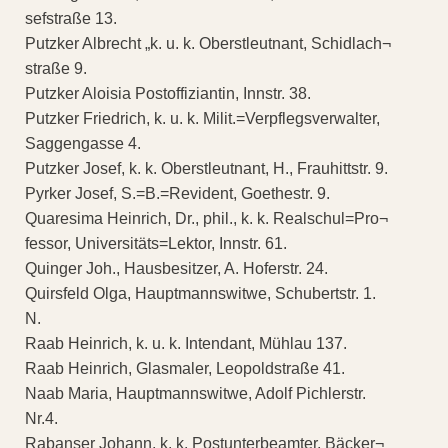
sefstraße 13.
Putzker Albrecht „k. u. k. Oberstleutnant, Schidlach¬
straße 9.
Putzker Aloisia Postoffiziantin, Innstr. 38.
Putzker Friedrich, k. u. k. Milit.=Verpflegsverwalter,
Saggengasse 4.
Putzker Josef, k. k. Oberstleutnant, H., Frauhittstr. 9.
Pyrker Josef, S.=B.=Revident, Goethestr. 9.
Quaresima Heinrich, Dr., phil., k. k. Realschul=Pro¬
fessor, Universitäts=Lektor, Innstr. 61.
Quinger Joh., Hausbesitzer, A. Hoferstr. 24.
Quirsfeld Olga, Hauptmannswitwe, Schubertstr. 1.
N.
Raab Heinrich, k. u. k. Intendant, Mühlau 137.
Raab Heinrich, Glasmaler, Leopoldstraße 41.
Naab Maria, Hauptmannswitwe, Adolf Pichlerstr.
Nr.4.
Rabanser Johann, k. k. Postunterbeamter, Bäcker¬