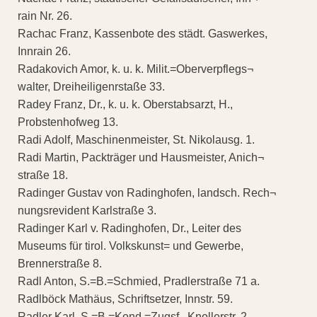
rain Nr. 26.
Rachac Franz, Kassenbote des städt. Gaswerkes,
Innrain 26.
Radakovich Amor, k. u. k. Milit.=Oberverpflegs¬
walter, Dreiheiligenrstaße 33.
Radey Franz, Dr., k. u. k. Oberstabsarzt, H.,
Probstenhofweg 13.
Radi Adolf, Maschinenmeister, St. Nikolausg. 1.
Radi Martin, Packträger und Hausmeister, Anich¬
straße 18.
Radinger Gustav von Radinghofen, landsch. Rech¬
nungsrevident Karlstraße 3.
Radinger Karl v. Radinghofen, Dr., Leiter des
Museums für tirol. Volkskunst= und Gewerbe,
Brennerstraße 8.
Radl Anton, S.=B.=Schmied, Pradlerstraße 71 a.
Radlböck Mathäus, Schriftsetzer, Innstr. 59.
Radler Karl, S.=B.=Kond.=Zugsf., Knollerstr. 2.