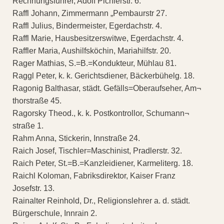
Rechnungsführer, Adolf Pichlerstr. 6.
Raffl Johann, Zimmermann „Pembaurstr 27.
Raffl Julius, Bindermeister, Egerdachstr. 4.
Raffl Marie, Hausbesitzerswitwe, Egerdachstr. 4.
Raffler Maria, Aushilfsköchin, Mariahilfstr. 20.
Rager Mathias, S.=B.=Kondukteur, Mühlau 81.
Raggl Peter, k. k. Gerichtsdiener, Bäckerbühelg. 18.
Ragonig Balthasar, städt. Gefälls=Oberaufseher, Am¬
thorstraße 45.
Ragorsky Theod., k. k. Postkontrollor, Schumann¬
straße 1.
Rahm Anna, Stickerin, Innstraße 24.
Raich Josef, Tischler=Maschinist, Pradlerstr. 32.
Raich Peter, St.=B.=Kanzleidiener, Karmeliterg. 18.
Raichl Koloman, Fabriksdirektor, Kaiser Franz
Josefstr. 13.
Rainalter Reinhold, Dr., Religionslehrer a. d. städt.
Bürgerschule, Innrain 2.