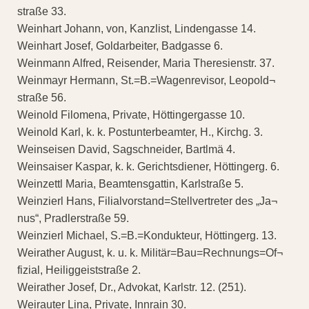
straße 33.
Weinhart Johann, von, Kanzlist, Lindengasse 14.
Weinhart Josef, Goldarbeiter, Badgasse 6.
Weinmann Alfred, Reisender, Maria Theresienstr. 37.
Weinmayr Hermann, St.=B.=Wagenrevisor, Leopold¬
straße 56.
Weinold Filomena, Private, Höttingergasse 10.
Weinold Karl, k. k. Postunterbeamter, H., Kirchg. 3.
Weinseisen David, Sagschneider, Bartlmä 4.
Weinsaiser Kaspar, k. k. Gerichtsdiener, Höttingerg. 6.
Weinzettl Maria, Beamtensgattin, Karlstraße 5.
Weinzierl Hans, Filialvorstand=Stellvertreter des „Ja¬
nus“, Pradlerstraße 59.
Weinzierl Michael, S.=B.=Kondukteur, Höttingerg. 13.
Weirather August, k. u. k. Militär=Bau=Rechnungs=Of¬
fizial, Heiliggeiststraße 2.
Weirather Josef, Dr., Advokat, Karlstr. 12. (251).
Weirauter Lina, Private, Innrain 30.