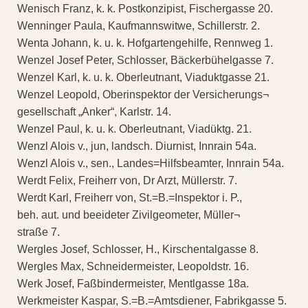
Wenisch Franz, k. k. Postkonzipist, Fischergasse 20.
Wenninger Paula, Kaufmannswitwe, Schillerstr. 2.
Wenta Johann, k. u. k. Hofgartengehilfe, Rennweg 1.
Wenzel Josef Peter, Schlosser, Bäckerbühelgasse 7.
Wenzel Karl, k. u. k. Oberleutnant, Viaduktgasse 21.
Wenzel Leopold, Oberinspektor der Versicherungs¬
gesellschaft „Anker“, Karlstr. 14.
Wenzel Paul, k. u. k. Oberleutnant, Viadüktg. 21.
Wenzl Alois v., jun, landsch. Diurnist, Innrain 54a.
Wenzl Alois v., sen., Landes=Hilfsbeamter, Innrain 54a.
Werdt Felix, Freiherr von, Dr Arzt, Müllerstr. 7.
Werdt Karl, Freiherr von, St.=B.=Inspektor i. P.,
beh. aut. und beeideter Zivilgeometer, Müller¬
straße 7.
Wergles Josef, Schlosser, H., Kirschentalgasse 8.
Wergles Max, Schneidermeister, Leopoldstr. 16.
Werk Josef, Faßbindermeister, Mentlgasse 18a.
Werkmeister Kaspar, S.=B.=Amtsdiener, Fabrikgasse 5.