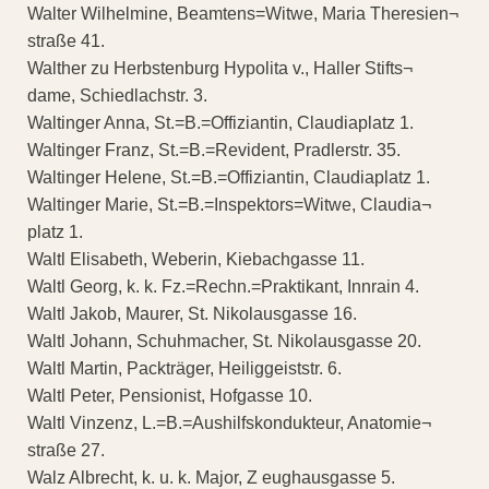
Walter Wilhelmine, Beamtens=Witwe, Maria Theresien¬
straße 41.
Walther zu Herbstenburg Hypolita v., Haller Stifts¬
dame, Schiedlachstr. 3.
Waltinger Anna, St.=B.=Offiziantin, Claudiaplatz 1.
Waltinger Franz, St.=B.=Revident, Pradlerstr. 35.
Waltinger Helene, St.=B.=Offiziantin, Claudiaplatz 1.
Waltinger Marie, St.=B.=Inspektors=Witwe, Claudia¬
platz 1.
Waltl Elisabeth, Weberin, Kiebachgasse 11.
Waltl Georg, k. k. Fz.=Rechn.=Praktikant, Innrain 4.
Waltl Jakob, Maurer, St. Nikolausgasse 16.
Waltl Johann, Schuhmacher, St. Nikolausgasse 20.
Waltl Martin, Packträger, Heiliggeiststr. 6.
Waltl Peter, Pensionist, Hofgasse 10.
Waltl Vinzenz, L.=B.=Aushilfskondukteur, Anatomie¬
straße 27.
Walz Albrecht, k. u. k. Major, Z eughausgasse 5.