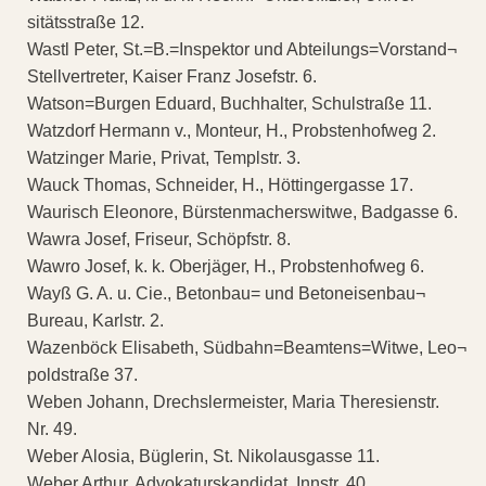
sitätsstraße 12.
Wastl Peter, St.=B.=Inspektor und Abteilungs=Vorstand¬
Stellvertreter, Kaiser Franz Josefstr. 6.
Watson=Burgen Eduard, Buchhalter, Schulstraße 11.
Watzdorf Hermann v., Monteur, H., Probstenhofweg 2.
Watzinger Marie, Privat, Templstr. 3.
Wauck Thomas, Schneider, H., Höttingergasse 17.
Waurisch Eleonore, Bürstenmacherswitwe, Badgasse 6.
Wawra Josef, Friseur, Schöpfstr. 8.
Wawro Josef, k. k. Oberjäger, H., Probstenhofweg 6.
Wayß G. A. u. Cie., Betonbau= und Betoneisenbau¬
Bureau, Karlstr. 2.
Wazenböck Elisabeth, Südbahn=Beamtens=Witwe, Leo¬
poldstraße 37.
Weben Johann, Drechslermeister, Maria Theresienstr.
Nr. 49.
Weber Alosia, Büglerin, St. Nikolausgasse 11.
Weber Arthur, Advokaturskandidat, Innstr. 40.