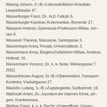
Wasnig Johann, S.=B.=Lokomotivführer=Anwärter,
Leopoldstraße 47.
Wasserburger Franz, Dr., Arzt, Falkstr. 6.
Wasserburger Karoline, Arztenswitwe, Bienerstr. 27.
Wasserer Antonie, Gymnasial=Professors=Witwe, Inn¬
rain 8.
Wasserer Therese, Masseuse, Seilergasse 3.
Wassermann Anna, Private, Universitätsstr. 3.
Wassermann Anna, Bürgerschullehrers=Witwe, Andreas
Hoferstr. 16.
Wassermann Vinzenz, Dr., k. k. Notar, Welsergasse 7.
(592).
Wassertheurer August, St.=B.=Oberrevident, Transport¬
Kontrolor, Viaduktgasse 27.
Wassilin Ludwig, S.=B.=Zugsbegleiter, Südbahnstr. 16.
Waßmuth Anton, Dr., Assistent der internen Klinik, all¬
gem. Krankenhaus.
Waßner Franz, k. u. k. Rechn.=Unteroffizier, Univer¬