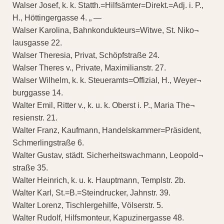
Walser Josef, k. k. Statth.=Hilfsämter=Direkt.=Adj. i. P.,
H., Höttingergasse 4. „ —
Walser Karolina, Bahnkondukteurs=Witwe, St. Niko¬
lausgasse 22.
Walser Theresia, Privat, Schöpfstraße 24.
Walser Theres v., Private, Maximilianstr. 27.
Walser Wilhelm, k. k. Steueramts=Offizial, H., Weyer¬
burggasse 14.
Walter Emil, Ritter v., k. u. k. Oberst i. P., Maria The¬
resienstr. 21.
Walter Franz, Kaufmann, Handelskammer=Präsident,
Schmerlingstraße 6.
Walter Gustav, städt. Sicherheitswachmann, Leopold¬
straße 35.
Walter Heinrich, k. u. k. Hauptmann, Templstr. 2b.
Walter Karl, St.=B.=Steindrucker, Jahnstr. 39.
Walter Lorenz, Tischlergehilfe, Völserstr. 5.
Walter Rudolf, Hilfsmonteur, Kapuzinergasse 48.