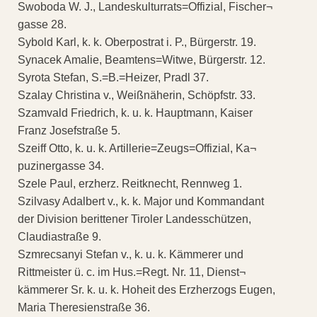
Swoboda W. J., Landeskulturrats=Offizial, Fischer¬
gasse 28.
Sybold Karl, k. k. Oberpostrat i. P., Bürgerstr. 19.
Synacek Amalie, Beamtens=Witwe, Bürgerstr. 12.
Syrota Stefan, S.=B.=Heizer, Pradl 37.
Szalay Christina v., Weißnäherin, Schöpfstr. 33.
Szamvald Friedrich, k. u. k. Hauptmann, Kaiser
Franz Josefstraße 5.
Szeiff Otto, k. u. k. Artillerie=Zeugs=Offizial, Ka¬
puzinergasse 34.
Szele Paul, erzherz. Reitknecht, Rennweg 1.
Szilvasy Adalbert v., k. k. Major und Kommandant
der Division berittener Tiroler Landesschützen,
Claudiastraße 9.
Szmrecsanyi Stefan v., k. u. k. Kämmerer und
Rittmeister ü. c. im Hus.=Regt. Nr. 11, Dienst¬
kämmerer Sr. k. u. k. Hoheit des Erzherzogs Eugen,
Maria Theresienstraße 36.