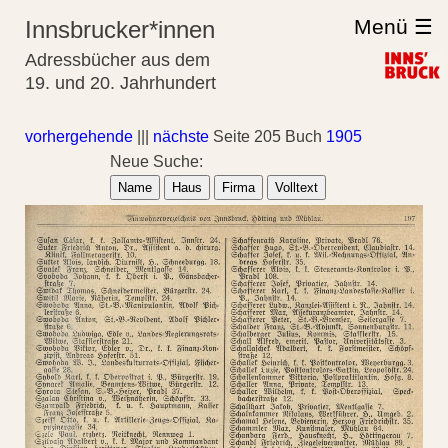
Menü ☰
Innsbrucker*innen
Adressbücher aus dem
19. und 20. Jahrhundert
vorhergehende
|||
nächste
Seite 205 Buch
1905
Neue Suche:
Name
Haus
Firma
Volltext