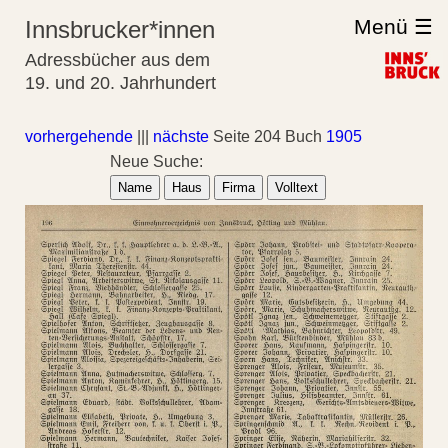
Menü ☰
Innsbrucker*innen
Adressbücher aus dem
19. und 20. Jahrhundert
vorhergehende
|||
nächste
Seite 204 Buch
1905
Neue Suche:
Name
Haus
Firma
Volltext