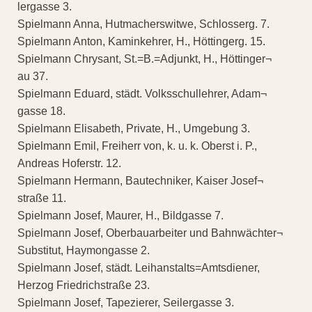
lergasse 3.
Spielmann Anna, Hutmacherswitwe, Schlosserg. 7.
Spielmann Anton, Kaminkehrer, H., Höttingerg. 15.
Spielmann Chrysant, St.=B.=Adjunkt, H., Höttinger¬
au 37.
Spielmann Eduard, städt. Volksschullehrer, Adam¬
gasse 18.
Spielmann Elisabeth, Private, H., Umgebung 3.
Spielmann Emil, Freiherr von, k. u. k. Oberst i. P.,
Andreas Hoferstr. 12.
Spielmann Hermann, Bautechniker, Kaiser Josef¬
straße 11.
Spielmann Josef, Maurer, H., Bildgasse 7.
Spielmann Josef, Oberbauarbeiter und Bahnwächter¬
Substitut, Haymongasse 2.
Spielmann Josef, städt. Leihanstalts=Amtsdiener,
Herzog Friedrichstraße 23.
Spielmann Josef, Tapezierer, Seilergasse 3.