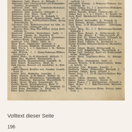
Volltext dieser Seite
196