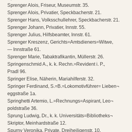
Sprenger Alois, Friseur, Museumstr. 35.
Sprenger Alois, Privatier, Speckbacherstr. 21.
Sprenger Hans, Volksschullehrer, Speckbacherstr. 21.
Sprenger Johann, Privatier, Innstr. 55.
Sprenger Julius, Hilfsbeamter, Innstr. 61.
Sprenger Kreszenz, Gerichts=Amtsdieners=Witwe,
— Innstraße 61.
Sprenger Marie, Tabaktrafikantin, Müllerstr. 26.
Springenschmid A., k. k. Rechn.=Revident i. P.,
Pradl 96.
Springer Elise, Näherin, Mariahilferstr. 32.
Springer Ferdinand, S.=B.=Lokomotivführer= Lieben¬
eggstraße 1a.
Springhetti Artemio, L.=Rechnungs=Aspirant, Leo¬
poldstraße 36.
Sprung Ludwig, Dr., k. k. Universitäts=Bibliotheks¬
Skriptor, Meinhardstraße 12.
Spurny Veronika, Private, Dreiheiligenstr. 10.