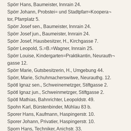
Spörr Hans, Baumeister, Innrain 24.
Spörr Johann, Probstei= und Stadtpfarr=Koopera¬
tor, Pfarrplatz 5.
Spörr Josef sen., Baumeister, Innrain 24.
Spörr Josef jun., Baumeister, Innrain 24.
Spörr Josef, Hausbesitzer, H., Kirchgasse 7.
Spörr Leopold, S.=B.=Wagner, Innrain 25.
Spörr Louise, Kindergarten=Praktikantin, Neurauth¬
gasse 12.
Spörr Marie, Gutsbesitzerin, H., Umgebung 44.
Spörr, Marie, Schuhmacherswitwe, Neurauthg. 12.
Spötl Ignaz sen., Schweinemetzger, Stiftgasse 2.
Spötl Ignaz jun., Schweinmetzger, Stiftgasse 2.
Spötl Mathias, Bahnrichter, Leopoldstr. 49.
Spohn Karl, Bürstenbinder, Mühlau 83 b.
Sporer Hans, Kaufmann, Haspingerstr. 10.
Sporer Johann, Privatier, Haspingerstr. 10.
Sporn Hans, Techniker, Anichstr. 33.