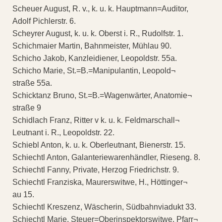
Scheuer August, R. v., k. u. k. Hauptmann=Auditor,
Adolf Pichlerstr. 6.
Scheyrer August, k. u. k. Oberst i. R., Rudolfstr. 1.
Schichmaier Martin, Bahnmeister, Mühlau 90.
Schicho Jakob, Kanzleidiener, Leopoldstr. 55a.
Schicho Marie, St.=B.=Manipulantin, Leopold¬
straße 55a.
Schicktanz Bruno, St.=B.=Wagenwärter, Anatomie¬
straße 9
Schidlach Franz, Ritter v k. u. k. Feldmarschall¬
Leutnant i. R., Leopoldstr. 22.
Schiebl Anton, k. u. k. Oberleutnant, Bienerstr. 15.
Schiechtl Anton, Galanteriewarenhändler, Rieseng. 8.
Schiechtl Fanny, Private, Herzog Friedrichstr. 9.
Schiechtl Franziska, Maurerswitwe, H., Höttinger¬
au 15.
Schiechtl Kreszenz, Wäscherin, Südbahnviadukt 33.
Schiechtl Marie, Steuer=Oberinspektorswitwe, Pfarr¬