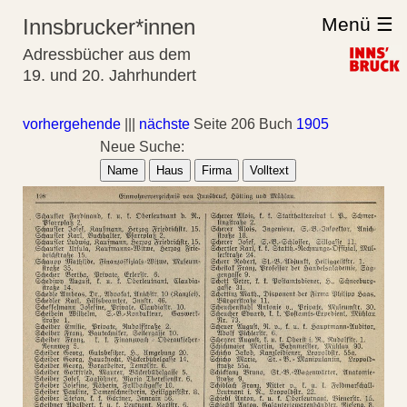
Menü ☰
Innsbrucker*innen
Adressbücher aus dem
19. und 20. Jahrhundert
vorhergehende
|||
nächste
Seite 206 Buch
1905
Neue Suche:
Name
Haus
Firma
Volltext