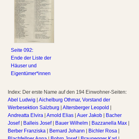
Seite 092:
Ende der Liste der
Häuser und
Eigentümer*innen
Index: Der erste Name auf den 194 Einwohner-Seiten:
Abel Ludwig
|
Aichelburg Othmar, Vorstand der
Werbesektion Salzburg
|
Altersberger Leopold
|
Andreatta Elvira
|
Arnold Elias
|
Auer Jakob
|
Bacher
Josef
|
Balleis Josef
|
Bauer Wilhelm
|
Bazzanella Max
|
Berber Franziska
|
Bernard Johann
|
Bichler Rosa
|
Blachfellner Anna
|
Bohrn Josef
|
Braunegger Karl
|