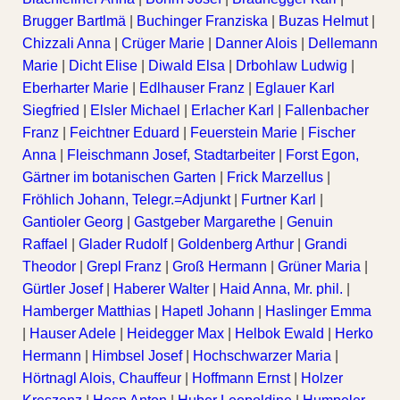
Brugger Bartlmä
|
Buchinger Franziska
|
Buzas Helmut
|
Chizzali Anna
|
Crüger Marie
|
Danner Alois
|
Dellemann
Marie
|
Dicht Elise
|
Diwald Elsa
|
Drbohlaw Ludwig
|
Eberharter Marie
|
Edlhauser Franz
|
Eglauer Karl
Siegfried
|
Elsler Michael
|
Erlacher Karl
|
Fallenbacher
Franz
|
Feichtner Eduard
|
Feuerstein Marie
|
Fischer
Anna
|
Fleischmann Josef, Stadtarbeiter
|
Forst Egon,
Gärtner im botanischen Garten
|
Frick Marzellus
|
Fröhlich Johann, Telegr.=Adjunkt
|
Furtner Karl
|
Gantioler Georg
|
Gastgeber Margarethe
|
Genuin
Raffael
|
Glader Rudolf
|
Goldenberg Arthur
|
Grandi
Theodor
|
Grepl Franz
|
Groß Hermann
|
Grüner Maria
|
Gürtler Josef
|
Haberer Walter
|
Haid Anna, Mr. phil.
|
Hamberger Matthias
|
Hapetl Johann
|
Haslinger Emma
|
Hauser Adele
|
Heidegger Max
|
Helbok Ewald
|
Herko
Hermann
|
Himbsel Josef
|
Hochschwarzer Maria
|
Hörtnagl Alois, Chauffeur
|
Hoffmann Ernst
|
Holzer