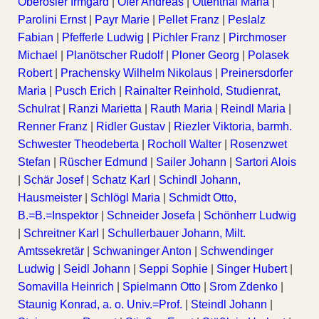
Oberosler Irmgard
|
Ofer Andreas
|
Ottenthal Maria
|
Parolini Ernst
|
Payr Marie
|
Pellet Franz
|
Peslalz
Fabian
|
Pfefferle Ludwig
|
Pichler Franz
|
Pirchmoser
Michael
|
Planötscher Rudolf
|
Ploner Georg
|
Polasek
Robert
|
Prachensky Wilhelm Nikolaus
|
Preinersdorfer
Maria
|
Pusch Erich
|
Rainalter Reinhold, Studienrat,
Schulrat
|
Ranzi Marietta
|
Rauth Maria
|
Reindl Maria
|
Renner Franz
|
Ridler Gustav
|
Riezler Viktoria, barmh.
Schwester Theodeberta
|
Rocholl Walter
|
Rosenzwet
Stefan
|
Rüscher Edmund
|
Sailer Johann
|
Sartori Alois
|
Schär Josef
|
Schatz Karl
|
Schindl Johann,
Hausmeister
|
Schlögl Maria
|
Schmidt Otto,
B.=B.=Inspektor
|
Schneider Josefa
|
Schönherr Ludwig
|
Schreitner Karl
|
Schullerbauer Johann, Milt.
Amtssekretär
|
Schwaninger Anton
|
Schwendinger
Ludwig
|
Seidl Johann
|
Seppi Sophie
|
Singer Hubert
|
Somavilla Heinrich
|
Spielmann Otto
|
Srom Zdenko
|
Staunig Konrad, a. o. Univ.=Prof.
|
Steindl Johann
|