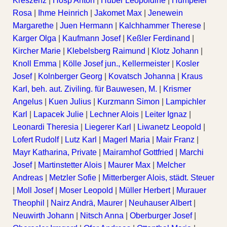
Kreszenz
|
Hosp Anton
|
Huber Leopoldine
|
Humpeler
Rosa
|
Ihme Heinrich
|
Jakomet Max
|
Jenewein
Margarethe
|
Juen Hermann
|
Kalchhammer Therese
|
Karger Olga
|
Kaufmann Josef
|
Keßler Ferdinand
|
Kircher Marie
|
Klebelsberg Raimund
|
Klotz Johann
|
Knoll Emma
|
Kölle Josef jun., Kellermeister
|
Kosler
Josef
|
Kolnberger Georg
|
Kovatsch Johanna
|
Kraus
Karl, beh. aut. Ziviling. für Bauwesen, M.
|
Krismer
Angelus
|
Kuen Julius
|
Kurzmann Simon
|
Lampichler
Karl
|
Lapacek Julie
|
Lechner Alois
|
Leiter Ignaz
|
Leonardi Theresia
|
Liegerer Karl
|
Liwanetz Leopold
|
Lofert Rudolf
|
Lutz Karl
|
Magerl Maria
|
Mair Franz
|
Mayr Katharina, Private
|
Mairamhof Gottfried
|
Marchi
Josef
|
Martinstetter Alois
|
Maurer Max
|
Melcher
Andreas
|
Metzler Sofie
|
Mitterberger Alois, städt. Steuer
|
Moll Josef
|
Moser Leopold
|
Müller Herbert
|
Murauer
Theophil
|
Nairz Andrä, Maurer
|
Neuhauser Albert
|
Neuwirth Johann
|
Nitsch Anna
|
Oberburger Josef
|