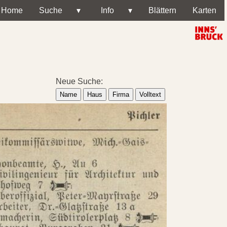
Home
Suche
▾
Info
▾
Blättern
Karten
Neue Suche:
Name
Haus
Firma
Volltext