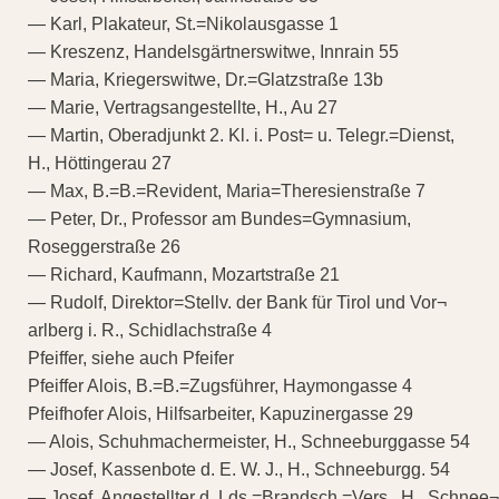
— Karl, Plakateur, St.=Nikolausgasse 1
— Kreszenz, Handelsgärtnerswitwe, Innrain 55
— Maria, Kriegerswitwe, Dr.=Glatzstraße 13b
— Marie, Vertragsangestellte, H., Au 27
— Martin, Oberadjunkt 2. Kl. i. Post= u. Telegr.=Dienst,
H., Höttingerau 27
— Max, B.=B.=Revident, Maria=Theresienstraße 7
— Peter, Dr., Professor am Bundes=Gymnasium,
Roseggerstraße 26
— Richard, Kaufmann, Mozartstraße 21
— Rudolf, Direktor=Stellv. der Bank für Tirol und Vor¬
arlberg i. R., Schidlachstraße 4
Pfeiffer, siehe auch Pfeifer
Pfeiffer Alois, B.=B.=Zugsführer, Haymongasse 4
Pfeifhofer Alois, Hilfsarbeiter, Kapuzinergasse 29
— Alois, Schuhmachermeister, H., Schneeburggasse 54
— Josef, Kassenbote d. E. W. J., H., Schneeburgg. 54
— Josef, Angestellter d. Lds.=Brandsch.=Vers., H., Schnee¬