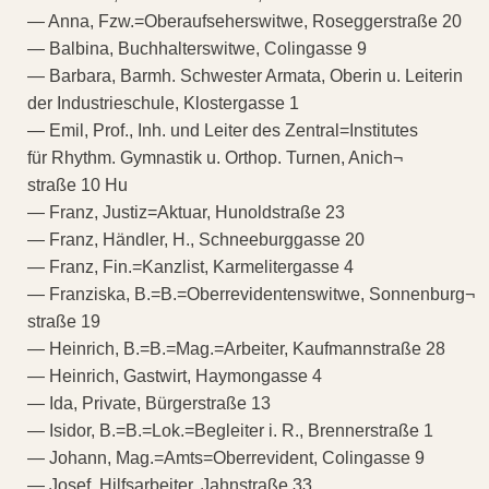
— Anna, Fzw.=Oberaufseherswitwe, Roseggerstraße 20
— Balbina, Buchhalterswitwe, Colingasse 9
— Barbara, Barmh. Schwester Armata, Oberin u. Leiterin
der Industrieschule, Klostergasse 1
— Emil, Prof., Inh. und Leiter des Zentral=Institutes
für Rhythm. Gymnastik u. Orthop. Turnen, Anich¬
straße 10 Hu
— Franz, Justiz=Aktuar, Hunoldstraße 23
— Franz, Händler, H., Schneeburggasse 20
— Franz, Fin.=Kanzlist, Karmelitergasse 4
— Franziska, B.=B.=Oberrevidentenswitwe, Sonnenburg¬
straße 19
— Heinrich, B.=B.=Mag.=Arbeiter, Kaufmannstraße 28
— Heinrich, Gastwirt, Haymongasse 4
— Ida, Private, Bürgerstraße 13
— Isidor, B.=B.=Lok.=Begleiter i. R., Brennerstraße 1
— Johann, Mag.=Amts=Oberrevident, Colingasse 9
— Josef, Hilfsarbeiter, Jahnstraße 33