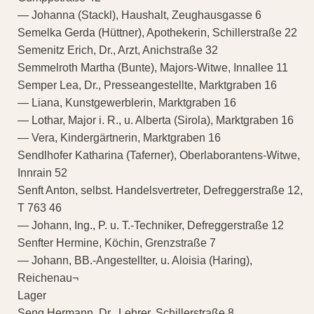
— Johanna (Stackl), Haushalt, Zeughausgasse 6
Semelka Gerda (Hüttner), Apothekerin, Schillerstraße 22
Semenitz Erich, Dr., Arzt, Anichstraße 32
Semmelroth Martha (Bunte), Majors-Witwe, Innallee 11
Semper Lea, Dr., Presseangestellte, Marktgraben 16
— Liana, Kunstgewerblerin, Marktgraben 16
— Lothar, Major i. R., u. Alberta (Sirola), Marktgraben 16
— Vera, Kindergärtnerin, Marktgraben 16
Sendlhofer Katharina (Taferner), Oberlaborantens-Witwe,
Innrain 52
Senft Anton, selbst. Handelsvertreter, Defreggerstraße 12,
T 763 46
— Johann, Ing., P. u. T.-Techniker, Defreggerstraße 12
Senfter Hermine, Köchin, Grenzstraße 7
— Johann, BB.-Angestellter, u. Aloisia (Haring),
Reichenau¬
Lager
Seng Hermann, Dr., Lehrer, Schillerstraße 8