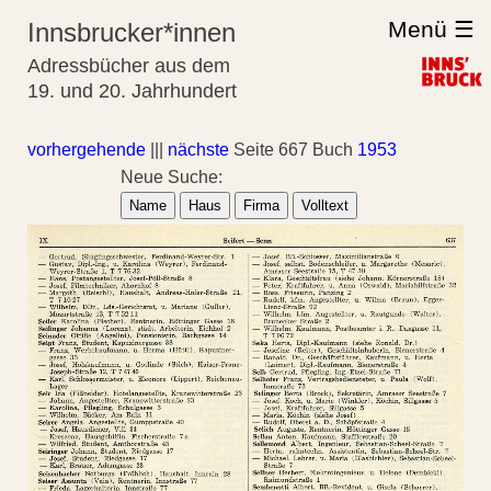
Menü ☰
Innsbrucker*innen
Adressbücher aus dem
19. und 20. Jahrhundert
vorhergehende
|||
nächste
Seite 667 Buch
1953
Neue Suche:
Name
Haus
Firma
Volltext