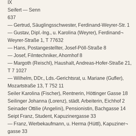
IX
Seifert — Senn
637
— Gertrud, Säuglingsschwester, Ferdinand-Weyrer-Str. 1
— Gustav, Dipl.-Ing., u. Karolina (Weyrer), Ferdinand¬
Weyrer-Straße 1, T 77632
— Hans, Postangestellter, Josef-Pöll-Straße 8
— Josef, Filmtechniker, Ahornhof 8
— Margoth (Reischl), Haushalt, Andreas-Hofer-Straße 21,
T 7 1027
— Wilhelm, DDr., Lds.-Gerichtsrat, u. Mariane (Gufler),
Mozartstraße 13, T 752 11
Seiler Karolina (Fischer), Rentnerin, Höttinger Gasse 18
Seilinger Johanna (Lorenz), städt. Arbeiterin, Eichhof 2
Seinader Ottilie (Angelini), Pensionistin, Bachgasse 14
Seipt Franz, Student, Kapuzinergasse 33
— Franz, Werbekaufmann, u. Herma (Hüttl), Kapuziner¬
gasse 33