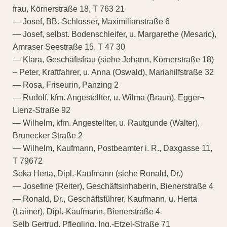
frau, Körnerstraße 18, T 763 21
— Josef, BB.-Schlosser, Maximilianstraße 6
— Josef, selbst. Bodenschleifer, u. Margarethe (Mesaric),
Amraser Seestraße 15, T 47 30
— Klara, Geschäftsfrau (siehe Johann, Körnerstraße 18)
– Peter, Kraftfahrer, u. Anna (Oswald), Mariahilfstraße 32
— Rosa, Friseurin, Panzing 2
— Rudolf, kfm. Angestellter, u. Wilma (Braun), Egger¬
Lienz-Straße 92
— Wilhelm, kfm. Angestellter, u. Rautgunde (Walter),
Brunecker Straße 2
— Wilhelm, Kaufmann, Postbeamter i. R., Daxgasse 11,
T 79672
Seka Herta, Dipl.-Kaufmann (siehe Ronald, Dr.)
— Josefine (Reiter), Geschäftsinhaberin, Bienerstraße 4
— Ronald, Dr., Geschäftsführer, Kaufmann, u. Herta
(Laimer), Dipl.-Kaufmann, Bienerstraße 4
Selb Gertrud, Pflegling, Ing.-Etzel-Straße 71