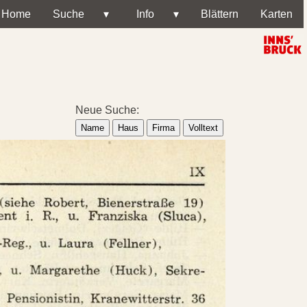
Home
Suche
▾
Info
▾
Blättern
Karten
Neue Suche:
Name
Haus
Firma
Volltext