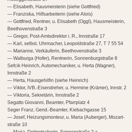
— Elisabeth, Hausmeisterin (siehe Gottfried)
— Franziska, Hilfsarbeiterin (siehe Alois)
— Gottfried, Rentner, u. Elisabeth (Oggl), Hausmeisterin,
Beethovenstraße 3
— Gregor, Post-Amtsdirektor i. R., Innstraße 17
— Karl, selbst. Uhrmacher, Leopoldstraße 27, T 7 55 54
— Marianne, Verkäuferin, Beethovenstraße 3
— Walburga (Hofer), Rentnerin, Sonnenburgstraße 8
Sefcik Heinrich, Automechaniker, u. Herta (Wagner),
Innstraße 2
— Herta, Hausgehilfin (siehe Heinrich)
— Viktor, IVB.-Eisendreher, u. Hermine (Krämer), Innstr. 2
— Viktoria, Sekretärin, Innstraße 2
Segatto Giovanni, Beamter, Pfarrplatz 4
Seger Franz, Gend.-Beamter, Kiebachgasse 15
— Josef, Heizungsmonteur, u. Maria (Auberger), Mozart-
straße 10
— Maria, Dolmetscherin, Sonnenstraße 2 a