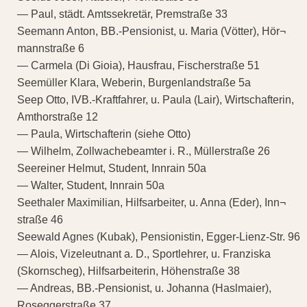
— Paul, städt. Amtssekretär, Premstraße 33
Seemann Anton, BB.-Pensionist, u. Maria (Vötter), Hör¬
mannstraße 6
— Carmela (Di Gioia), Hausfrau, Fischerstraße 51
Seemüller Klara, Weberin, Burgenlandstraße 5a
Seep Otto, IVB.-Kraftfahrer, u. Paula (Lair), Wirtschafterin,
Amthorstraße 12
— Paula, Wirtschafterin (siehe Otto)
— Wilhelm, Zollwachebeamter i. R., Müllerstraße 26
Seereiner Helmut, Student, Innrain 50a
— Walter, Student, Innrain 50a
Seethaler Maximilian, Hilfsarbeiter, u. Anna (Eder), Inn¬
straße 46
Seewald Agnes (Kubak), Pensionistin, Egger-Lienz-Str. 96
— Alois, Vizeleutnant a. D., Sportlehrer, u. Franziska
(Skornscheg), Hilfsarbeiterin, Höhenstraße 38
— Andreas, BB.-Pensionist, u. Johanna (Haslmaier),
Roseggerstraße 37