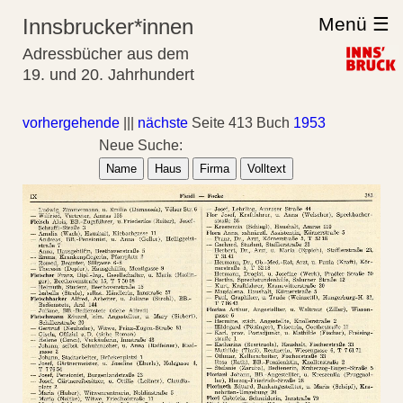
Menü ☰
Innsbrucker*innen
Adressbücher aus dem
19. und 20. Jahrhundert
vorhergehende
|||
nächste
Seite 413 Buch
1953
Neue Suche:
Name
Haus
Firma
Volltext