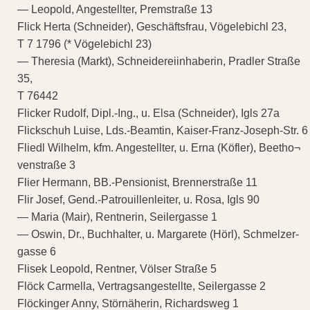
— Leopold, Angestellter, Premstraße 13
Flick Herta (Schneider), Geschäftsfrau, Vögelebichl 23,
T 7 1796 (* Vögelebichl 23)
— Theresia (Markt), Schneidereiinhaberin, Pradler Straße
35,
T 76442
Flicker Rudolf, Dipl.-Ing., u. Elsa (Schneider), Igls 27a
Flickschuh Luise, Lds.-Beamtin, Kaiser-Franz-Joseph-Str. 6
Fliedl Wilhelm, kfm. Angestellter, u. Erna (Köfler), Beetho¬
venstraße 3
Flier Hermann, BB.-Pensionist, Brennerstraße 11
Flir Josef, Gend.-Patrouillenleiter, u. Rosa, Igls 90
— Maria (Mair), Rentnerin, Seilergasse 1
— Oswin, Dr., Buchhalter, u. Margarete (Hörl), Schmelzer-
gasse 6
Flisek Leopold, Rentner, Völser Straße 5
Flöck Carmella, Vertragsangestellte, Seilergasse 2
Flöckinger Anny, Störnäherin, Richardsweg 1