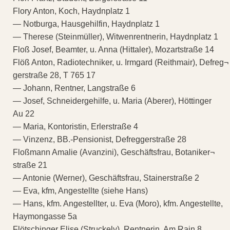
Flory Anton, Koch, Haydnplatz 1
— Notburga, Hausgehilfin, Haydnplatz 1
— Therese (Steinmüller), Witwenrentnerin, Haydnplatz 1
Floß Josef, Beamter, u. Anna (Hittaler), Mozartstraße 14
Flöß Anton, Radiotechniker, u. Irmgard (Reithmair), Defreg¬
gerstraße 28, T 765 17
— Johann, Rentner, Langstraße 6
— Josef, Schneidergehilfe, u. Maria (Aberer), Höttinger
Au 22
— Maria, Kontoristin, Erlerstraße 4
— Vinzenz, BB.-Pensionist, Defreggerstraße 28
Floßmann Amalie (Avanzini), Geschäftsfrau, Botaniker¬
straße 21
— Antonie (Werner), Geschäftsfrau, Stainerstraße 2
— Eva, kfm, Angestellte (siehe Hans)
— Hans, kfm. Angestellter, u. Eva (Moro), kfm. Angestellte,
Haymongasse 5a
Flötschinger Elise (Struckely), Rentnerin, Am Rain 8