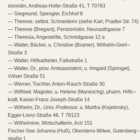
sionistin, Andreas-Hofer-Straße 41, T 70763
— Siegmund, Spengler, Eichhof 8
— Therese, selbst. Schneiderin (siehe Karl, Pradler Str. 74)
— Therese (Bregant), Pensionistin, Neurauthgasse 7
— Theresia, Angestellte, Schmidgasse 12 a
— Walter, Bäcker, u. Christine (Bramer), Wilhelm-Greil¬
Straße 3
— Walter, Hilfsarbeiter, Falkstraße 1
— Walter, Dr., prov. Amtsassistent, u. Irmgard (Springet),
Völser Straße 51
— Werner, Tischler, Anton-Rauch-Straße 30
— Wilfried. Magister, u. Helene (Maneschg), pharm. Hilfs¬
kraft, Kaiser-Franz-Joseph-Straße 14
— Wilhelm, Dr., Univ.-Professor, u. Martha (Kojetinsky),
Egger-Lienz-Straße 46, T 78123
— Wilhelmine, Wirtschafterin, Arzl 151
Fischer-See Johanna (Huß), Oberstens-Witwe, Gutenberg¬
straße 1