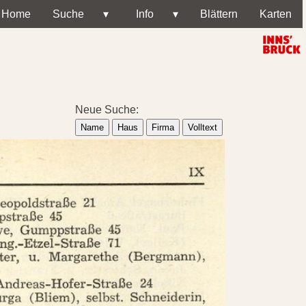
Home
Suche
▾
Info
▾
Blättern
Karten
Neue Suche:
Name
Haus
Firma
Volltext