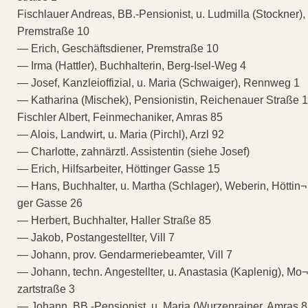
Fischlauer Andreas, BB.-Pensionist, u. Ludmilla (Stockner),
Premstraße 10
— Erich, Geschäftsdiener, Premstraße 10
— Irma (Hattler), Buchhalterin, Berg-Isel-Weg 4
— Josef, Kanzleioffizial, u. Maria (Schwaiger), Rennweg 1
— Katharina (Mischek), Pensionistin, Reichenauer Straße 
Fischler Albert, Feinmechaniker, Amras 85
— Alois, Landwirt, u. Maria (Pirchl), Arzl 92
— Charlotte, zahnärztl. Assistentin (siehe Josef)
— Erich, Hilfsarbeiter, Höttinger Gasse 15
— Hans, Buchhalter, u. Martha (Schlager), Weberin, Höttin¬
ger Gasse 26
— Herbert, Buchhalter, Haller Straße 85
— Jakob, Postangestellter, Vill 7
— Johann, prov. Gendarmeriebeamter, Vill 7
— Johann, techn. Angestellter, u. Anastasia (Kaplenig), Mo¬
zartstraße 3
— Johann, BB.-Pensionist, u. Maria (Wurzenrainer, Amras 