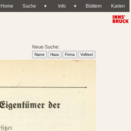
Home
Suche
▾
Info
▾
Blättern
Karten
Neue Suche:
Name
Haus
Firma
Volltext