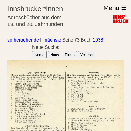
Menü ☰
Innsbrucker*innen
Adressbücher aus dem
19. und 20. Jahrhundert
vorhergehende
|||
nächste
Seite 73 Buch
1938
Neue Suche:
Name
Haus
Firma
Volltext