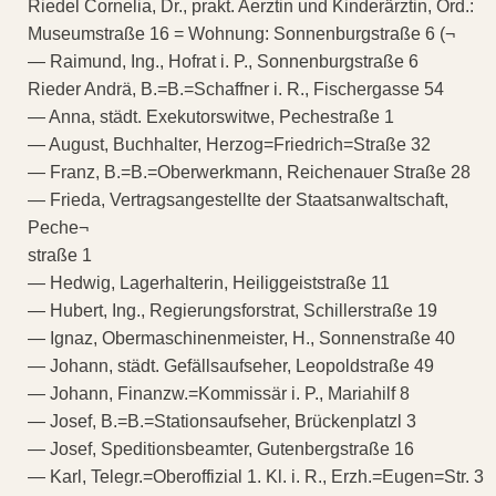
Riedel Cornelia, Dr., prakt. Aerztin und Kinderärztin, Ord.:
Museumstraße 16 = Wohnung: Sonnenburgstraße 6 (¬
— Raimund, Ing., Hofrat i. P., Sonnenburgstraße 6
Rieder Andrä, B.=B.=Schaffner i. R., Fischergasse 54
— Anna, städt. Exekutorswitwe, Pechestraße 1
— August, Buchhalter, Herzog=Friedrich=Straße 32
— Franz, B.=B.=Oberwerkmann, Reichenauer Straße 28
— Frieda, Vertragsangestellte der Staatsanwaltschaft,
Peche¬
straße 1
— Hedwig, Lagerhalterin, Heiliggeiststraße 11
— Hubert, Ing., Regierungsforstrat, Schillerstraße 19
— Ignaz, Obermaschinenmeister, H., Sonnenstraße 40
— Johann, städt. Gefällsaufseher, Leopoldstraße 49
— Johann, Finanzw.=Kommissär i. P., Mariahilf 8
— Josef, B.=B.=Stationsaufseher, Brückenplatzl 3
— Josef, Speditionsbeamter, Gutenbergstraße 16
— Karl, Telegr.=Oberoffizial 1. Kl. i. R., Erzh.=Eugen=Str. 3