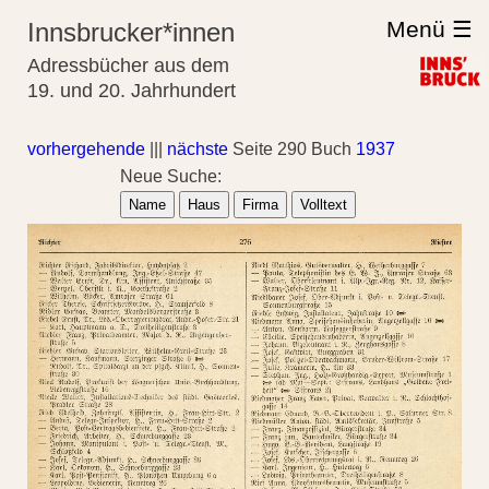
Menü ☰
Innsbrucker*innen
Adressbücher aus dem
19. und 20. Jahrhundert
vorhergehende
|||
nächste
Seite 290 Buch
1937
Neue Suche:
Name
Haus
Firma
Volltext