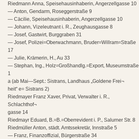
Riedmann Anna, Speisehausinhaberin, Angerzellgasse 10
— Anton, Gendarm, Roseggerstraße 9
— Cäcilie, Speisehausinhaberin, Angerzellgasse 10
— Johann, Vizeleutnant i. R., Zeughausgasse 8
— Josef, Gastwirt, Burggraben 31
— Josef, Polizei=Oberwachmann, Bruder=Willram=Straße
17
— Julie, Krämerin, H., Au 33
— Stephan, Ing., Holz=Großhandlg.=Export, Museumstraße
1
a (ab Mai—Sept.: Sistrans, Landhaus „Goldene Frei¬
heit“ e= Sistrans 2)
Riedmayer Franz Xaver, Privat, Verwalter i. R.,
Schlachthof¬
gasse 14
Riedmayr Eduard, B.=B.=Oberrevident i. P., Salurner Str. 8
Riedmüller Anton, städt. Amtssekretär, Innstraße 5
— Franz, Finanzoffizial, Bürgerstraße 34