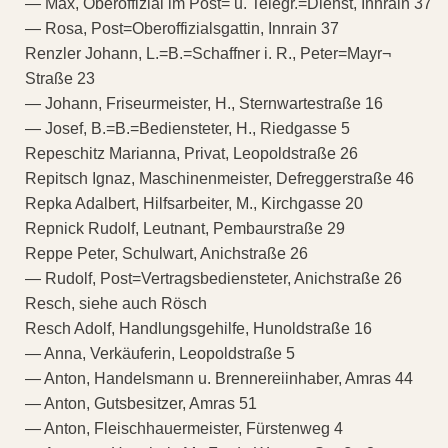
— Max, Oberoffizial im Post= u. Telegr.=Dienst, Innrain 37
— Rosa, Post=Oberoffizialsgattin, Innrain 37
Renzler Johann, L.=B.=Schaffner i. R., Peter=Mayr¬
Straße 23
— Johann, Friseurmeister, H., Sternwartestraße 16
— Josef, B.=B.=Bediensteter, H., Riedgasse 5
Repeschitz Marianna, Privat, Leopoldstraße 26
Repitsch Ignaz, Maschinenmeister, Defreggerstraße 46
Repka Adalbert, Hilfsarbeiter, M., Kirchgasse 20
Repnick Rudolf, Leutnant, Pembaurstraße 29
Reppe Peter, Schulwart, Anichstraße 26
— Rudolf, Post=Vertragsbediensteter, Anichstraße 26
Resch, siehe auch Rösch
Resch Adolf, Handlungsgehilfe, Hunoldstraße 16
— Anna, Verkäuferin, Leopoldstraße 5
— Anton, Handelsmann u. Brennereiinhaber, Amras 44
— Anton, Gutsbesitzer, Amras 51
— Anton, Fleischhauermeister, Fürstenweg 4