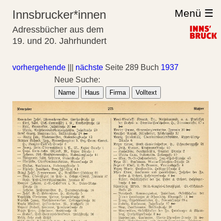
Menü ☰
Innsbrucker*innen
Adressbücher aus dem
19. und 20. Jahrhundert
vorhergehende
|||
nächste
Seite 289 Buch
1937
Neue Suche:
Name
Haus
Firma
Volltext