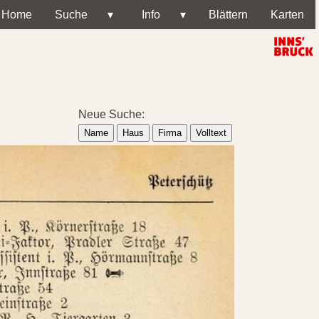
Home
Suche
▾
Info
▾
Blättern
Karten
Neue Suche:
Name
Haus
Firma
Volltext