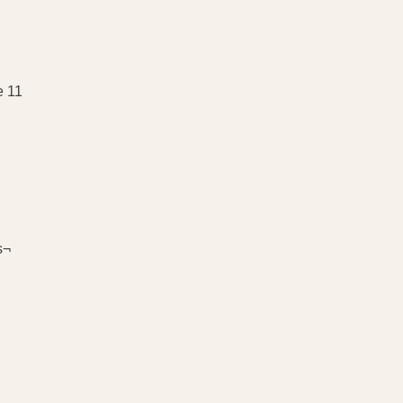
e 11
s¬