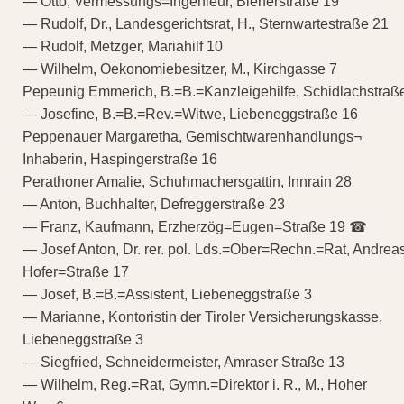
— Otto, Vermessungs=Ingenieur, Bienerstraße 19
— Rudolf, Dr., Landesgerichtsrat, H., Sternwartestraße 21
— Rudolf, Metzger, Mariahilf 10
— Wilhelm, Oekonomiebesitzer, M., Kirchgasse 7
Pepeunig Emmerich, B.=B.=Kanzleigehilfe, Schidlachstraß
— Josefine, B.=B.=Rev.=Witwe, Liebeneggstraße 16
Peppenauer Margaretha, Gemischtwarenhandlungs¬
Inhaberin, Haspingerstraße 16
Perathoner Amalie, Schuhmachersgattin, Innrain 28
— Anton, Buchhalter, Defreggerstraße 23
— Franz, Kaufmann, Erzherzög=Eugen=Straße 19 ☎
— Josef Anton, Dr. rer. pol. Lds.=Ober=Rechn.=Rat, Andrea
Hofer=Straße 17
— Josef, B.=B.=Assistent, Liebeneggstraße 3
— Marianne, Kontoristin der Tiroler Versicherungskasse,
Liebeneggstraße 3
— Siegfried, Schneidermeister, Amraser Straße 13
— Wilhelm, Reg.=Rat, Gymn.=Direktor i. R., M., Hoher