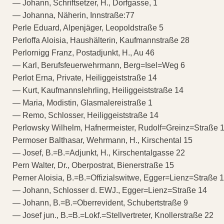
— Johann, Schriftsetzer, H., Dorfgasse, 1
— Johanna, Näherin, Innstraße:77
Perle Eduard, Alpenjäger, Leopoldstraße 5
Perloffa Aloisia, Haushälterin, Kaufmannstraße 28
Perlornigg Franz, Postadjunkt, H., Au 46
— Karl, Berufsfeuerwehrmann, Berg=Isel=Weg 6
Perlot Erna, Private, Heiliggeiststraße 14
— Kurt, Kaufmannslehrling, Heiliggeiststraße 14
— Maria, Modistin, Glasmalereistraße 1
— Remo, Schlosser, Heiliggeiststraße 14
Perlowsky Wilhelm, Hafnermeister, Rudolf=Greinz=Straße 
Permoser Balthasar, Wehrmann, H., Kirschental 15
— Josef, B.=B.=Adjunkt, H., Kirschentalgasse 22
Pern Walter, Dr., Oberpostrat, Bienerstraße 15
Perner Aloisia, B.=B.=Offizialswitwe, Egger=Lienz=Straße 
— Johann, Schlosser d. EWJ., Egger=Lienz=Straße 14
— Johann, B.=B.=Oberrevident, Schubertstraße 9
— Josef jun., B.=B.=Lokf.=Stellvertreter, Knollerstraße 22