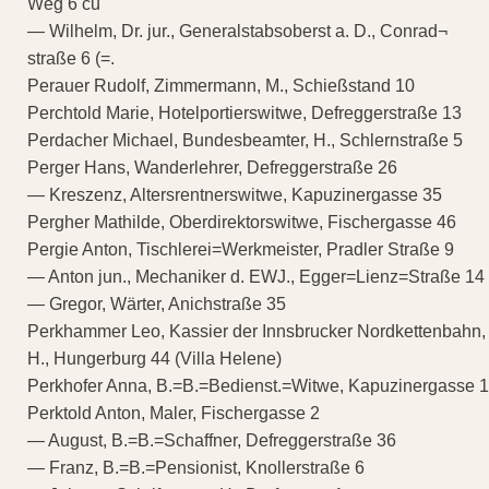
Weg 6 cu
— Wilhelm, Dr. jur., Generalstabsoberst a. D., Conrad¬
straße 6 (=.
Perauer Rudolf, Zimmermann, M., Schießstand 10
Perchtold Marie, Hotelportierswitwe, Defreggerstraße 13
Perdacher Michael, Bundesbeamter, H., Schlernstraße 5
Perger Hans, Wanderlehrer, Defreggerstraße 26
— Kreszenz, Altersrentnerswitwe, Kapuzinergasse 35
Pergher Mathilde, Oberdirektorswitwe, Fischergasse 46
Pergie Anton, Tischlerei=Werkmeister, Pradler Straße 9
— Anton jun., Mechaniker d. EWJ., Egger=Lienz=Straße 14
— Gregor, Wärter, Anichstraße 35
Perkhammer Leo, Kassier der Innsbrucker Nordkettenbahn,
H., Hungerburg 44 (Villa Helene)
Perkhofer Anna, B.=B.=Bedienst.=Witwe, Kapuzinergasse 
Perktold Anton, Maler, Fischergasse 2
— August, B.=B.=Schaffner, Defreggerstraße 36
— Franz, B.=B.=Pensionist, Knollerstraße 6