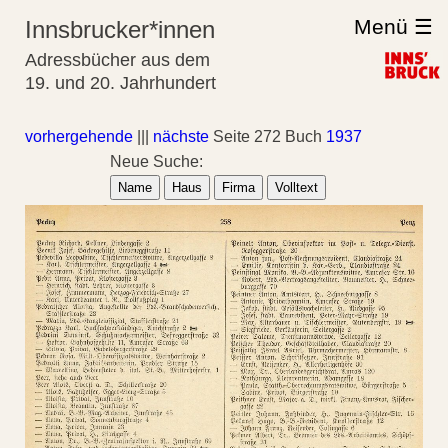
Menü ☰
Innsbrucker*innen
Adressbücher aus dem
19. und 20. Jahrhundert
vorhergehende
|||
nächste
Seite 272 Buch
1937
Neue Suche:
Name
Haus
Firma
Volltext