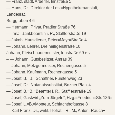
— Franz, städt. Arbeiter, Innstraße 5
— Hans, Dr., Direktor der Lds.=Hypothekenanstalt,
Landesrat,
Burggraben 4 6
— Hermann, Privat, Pradler Straße 76
— Irma, Bankbeamtin i. R., Stafflerstraße 19
— Jakob, Hausdiener, Peter=Mayr=Straße 4
— Johann, Lehrer, Dreiheiligenstraße 10
Johann, Fleischhauermeister, Innstraße 69 e¬
– — Johann, Gutsbesitzer, Amras 39
— Johann, Metzgermeister, Rechengasse 5
— Johann, Kaufmann, Rechengasse 5
— Josef, B.=B.=Schaffner, Fürstenweg 23
— Josef, Dr., Notariatssubstitut, Bozner Platz 4
— Josef, B.=B.=Beamter i. R., Stafflerstraße 19
— Josef, Gastwirt „Zum Jörgele“, Hzg.=Friedrich=Str. 136=
— Josef, L.=B.=Monteur, Schlachthofgasse 8
— Karl Franz, Dr., wirkl. Hofrat i. R., M., Anton=Rauch¬