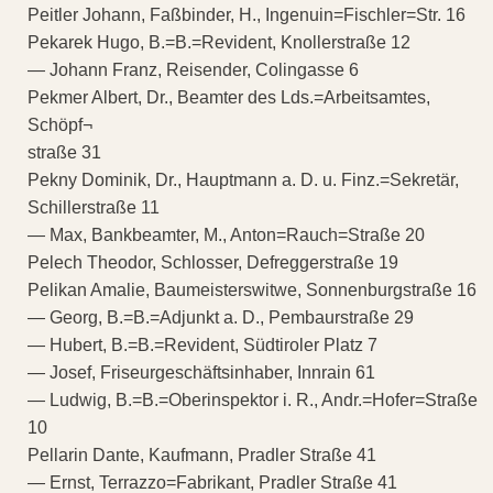
Peitler Johann, Faßbinder, H., Ingenuin=Fischler=Str. 16
Pekarek Hugo, B.=B.=Revident, Knollerstraße 12
— Johann Franz, Reisender, Colingasse 6
Pekmer Albert, Dr., Beamter des Lds.=Arbeitsamtes,
Schöpf¬
straße 31
Pekny Dominik, Dr., Hauptmann a. D. u. Finz.=Sekretär,
Schillerstraße 11
— Max, Bankbeamter, M., Anton=Rauch=Straße 20
Pelech Theodor, Schlosser, Defreggerstraße 19
Pelikan Amalie, Baumeisterswitwe, Sonnenburgstraße 16
— Georg, B.=B.=Adjunkt a. D., Pembaurstraße 29
— Hubert, B.=B.=Revident, Südtiroler Platz 7
— Josef, Friseurgeschäftsinhaber, Innrain 61
— Ludwig, B.=B.=Oberinspektor i. R., Andr.=Hofer=Straße
10
Pellarin Dante, Kaufmann, Pradler Straße 41
— Ernst, Terrazzo=Fabrikant, Pradler Straße 41