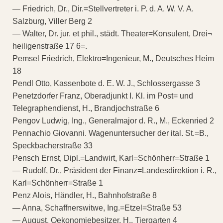
— Friedrich, Dr., Dir.=Stellvertreter i. P. d. A. W. V. A.
Salzburg, Viller Berg 2
— Walter, Dr. jur. et phil., städt. Theater=Konsulent, Drei¬
heiligenstraße 17 6=.
Pemsel Friedrich, Elektro=Ingenieur, M., Deutsches Heim
18
Pendl Otto, Kassenbote d. E. W. J., Schlossergasse 3
Penetzdorfer Franz, Oberadjunkt I. Kl. im Post= und
Telegraphendienst, H., Brandjochstraße 6
Pengov Ludwig, Ing., Generalmajor d. R., M., Eckenried 2
Pennachio Giovanni. Wagenuntersucher der ital. St.=B.,
Speckbacherstraße 33
Pensch Ernst, Dipl.=Landwirt, Karl=Schönherr=Straße 1
— Rudolf, Dr., Präsident der Finanz=Landesdirektion i. R.,
Karl=Schönherr=Straße 1
Penz Alois, Händler, H., Bahnhofstraße 8
— Anna, Schaffnerswitwe, Ing.=Etzel=Straße 53
— August, Oekonomiebesitzer, H., Tiergarten 4