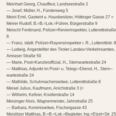
Meinhart Georg, Chauffeur, Landseestraße 2
— Josef, Müller, H., Fürstenweg 5
Meinl Emil, Gastwirt u. Hausbesitzer, Höttinger Gasse 27 =
Meirer Rudolf, B.=B.=Lok.=Führer, Bürgerstraße 9
Meischl Ferdinand, Polizei=Revierinspektor, Lutterottistraße
8
— Franz, städt. Polizei=Rayonsinspektor i. R., Lutterottistr. 8
— Ludwig, Angestellter des Tiroler Landes=Verkehrsamtes,
Amraser Straße 50
— Marie, Post=Kanzleioffizial, H., Sternwartestraße 24
— Matthias, Adjunkt im Post= u. Telegr.=Dienst, H., Stern¬
wartestraße 24
— Mathilde, Schuhmacherswitwe, Lutterottistraße 8
Meisel Julius, Kaufmann, Anichstraße 3 (=
— Wilhelm, Kellner, Knollerstraße 14
Meisinger Alois, Wagnermeister, Jahnstraße 25
— Barbara, Kommiswitwe, Fischergasse 43
Meislitzer Matthias, B.=B.=Lok.=Begleiter, Ing.=Etzel=Str. 25