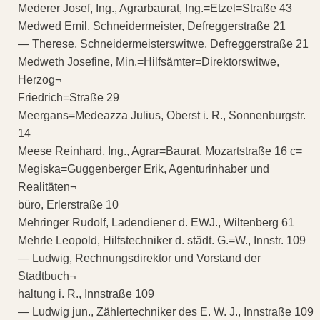
Mederer Josef, Ing., Agrarbaurat, Ing.=Etzel=Straße 43
Medwed Emil, Schneidermeister, Defreggerstraße 21
— Therese, Schneidermeisterswitwe, Defreggerstraße 21
Medweth Josefine, Min.=Hilfsämter=Direktorswitwe,
Herzog¬
Friedrich=Straße 29
Meergans=Medeazza Julius, Oberst i. R., Sonnenburgstr.
14
Meese Reinhard, Ing., Agrar=Baurat, Mozartstraße 16 c=
Megiska=Guggenberger Erik, Agenturinhaber und
Realitäten¬
büro, Erlerstraße 10
Mehringer Rudolf, Ladendiener d. EWJ., Wiltenberg 61
Mehrle Leopold, Hilfstechniker d. städt. G.=W., Innstr. 109
— Ludwig, Rechnungsdirektor und Vorstand der
Stadtbuch¬
haltung i. R., Innstraße 109
— Ludwig jun., Zählertechniker des E. W. J., Innstraße 109