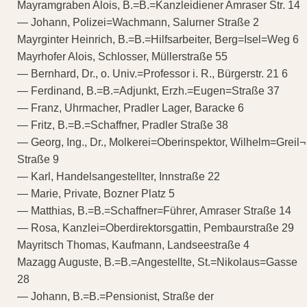
Mayramgraben Alois, B.=B.=Kanzleidiener Amraser Str. 14
— Johann, Polizei=Wachmann, Salurner Straße 2
Mayrginter Heinrich, B.=B.=Hilfsarbeiter, Berg=Isel=Weg 6
Mayrhofer Alois, Schlosser, Müllerstraße 55
— Bernhard, Dr., o. Univ.=Professor i. R., Bürgerstr. 21 6
— Ferdinand, B.=B.=Adjunkt, Erzh.=Eugen=Straße 37
— Franz, Uhrmacher, Pradler Lager, Baracke 6
— Fritz, B.=B.=Schaffner, Pradler Straße 38
— Georg, Ing., Dr., Molkerei=Oberinspektor, Wilhelm=Greil¬
Straße 9
— Karl, Handelsangestellter, Innstraße 22
— Marie, Private, Bozner Platz 5
— Matthias, B.=B.=Schaffner=Führer, Amraser Straße 14
— Rosa, Kanzlei=Oberdirektorsgattin, Pembaurstraße 29
Mayritsch Thomas, Kaufmann, Landseestraße 4
Mazagg Auguste, B.=B.=Angestellte, St.=Nikolaus=Gasse
28
— Johann, B.=B.=Pensionist, Straße der