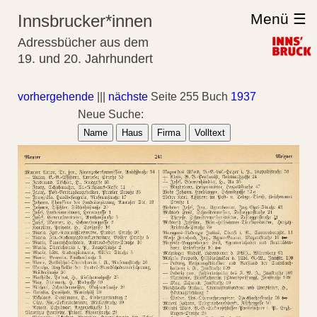
Menü ☰
Innsbrucker*innen
Adressbücher aus dem
19. und 20. Jahrhundert
vorhergehende
|||
nächste
Seite 255 Buch
1937
Neue Suche:
Name
Haus
Firma
Volltext