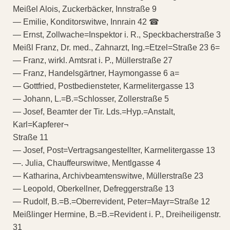
Meißel Alois, Zuckerbäcker, Innstraße 9
— Emilie, Konditorswitwe, Innrain 42 ☎
— Ernst, Zollwache=Inspektor i. R., Speckbacherstraße 3
Meißl Franz, Dr. med., Zahnarzt, Ing.=Etzel=Straße 23 6=
— Franz, wirkl. Amtsrat i. P., Müllerstraße 27
— Franz, Handelsgärtner, Haymongasse 6 a=
— Gottfried, Postbediensteter, Karmelitergasse 13
— Johann, L.=B.=Schlosser, Zollerstraße 5
— Josef, Beamter der Tir. Lds.=Hyp.=Anstalt,
Karl=Kapferer¬
Straße 11
— Josef, Post=Vertragsangestellter, Karmelitergasse 13
—. Julia, Chauffeurswitwe, Mentlgasse 4
— Katharina, Archivbeamtenswitwe, Müllerstraße 23
— Leopold, Oberkellner, Defreggerstraße 13
— Rudolf, B.=B.=Oberrevident, Peter=Mayr=Straße 12
Meißlinger Hermine, B.=B.=Revident i. P., Dreiheiligenstr.
31