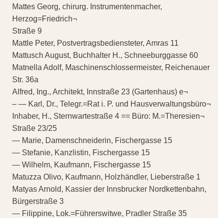
Mattes Georg, chirurg. Instrumentenmacher,
Herzog=Friedrich¬
Straße 9
Mattle Peter, Postvertragsbediensteter, Amras 11
Mattusch August, Buchhalter H., Schneeburggasse 60
Matnella Adolf, Maschinenschlossermeister, Reichenauer
Str. 36a
Alfred, Ing., Architekt, Innstraße 23 (Gartenhaus) e¬
– — Karl, Dr., Telegr.=Rat i. P. und Hausverwaltungsbüro¬
Inhaber, H., Sternwartestraße 4 == Büro: M.=Theresien¬
Straße 23/25
— Marie, Damenschneiderin, Fischergasse 15
— Stefanie, Kanzlistin, Fischergasse 15
— Wilhelm, Kaufmann, Fischergasse 15
Matuzza Olivo, Kaufmann, Holzhändler, Lieberstraße 1
Matyas Arnold, Kassier der Innsbrucker Nordkettenbahn,
Bürgerstraße 3
— Filippine, Lok.=Führerswitwe, Pradler Straße 35