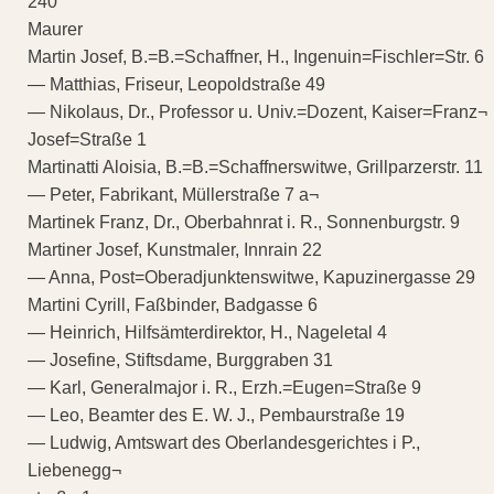
240
Maurer
Martin Josef, B.=B.=Schaffner, H., Ingenuin=Fischler=Str. 6
— Matthias, Friseur, Leopoldstraße 49
— Nikolaus, Dr., Professor u. Univ.=Dozent, Kaiser=Franz¬
Josef=Straße 1
Martinatti Aloisia, B.=B.=Schaffnerswitwe, Grillparzerstr. 11
— Peter, Fabrikant, Müllerstraße 7 a¬
Martinek Franz, Dr., Oberbahnrat i. R., Sonnenburgstr. 9
Martiner Josef, Kunstmaler, Innrain 22
— Anna, Post=Oberadjunktenswitwe, Kapuzinergasse 29
Martini Cyrill, Faßbinder, Badgasse 6
— Heinrich, Hilfsämterdirektor, H., Nageletal 4
— Josefine, Stiftsdame, Burggraben 31
— Karl, Generalmajor i. R., Erzh.=Eugen=Straße 9
— Leo, Beamter des E. W. J., Pembaurstraße 19
— Ludwig, Amtswart des Oberlandesgerichtes i P.,
Liebenegg¬