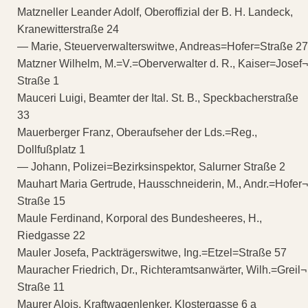
Matzneller Leander Adolf, Oberoffizial der B. H. Landeck,
Kranewitterstraße 24
— Marie, Steuerverwalterswitwe, Andreas=Hofer=Straße 27
Matzner Wilhelm, M.=V.=Oberverwalter d. R., Kaiser=Josef¬
Straße 1
Mauceri Luigi, Beamter der Ital. St. B., Speckbacherstraße
33
Mauerberger Franz, Oberaufseher der Lds.=Reg.,
Dollfußplatz 1
— Johann, Polizei=Bezirksinspektor, Salurner Straße 2
Mauhart Maria Gertrude, Hausschneiderin, M., Andr.=Hofer¬
Straße 15
Maule Ferdinand, Korporal des Bundesheeres, H.,
Riedgasse 22
Mauler Josefa, Packträgerswitwe, Ing.=Etzel=Straße 57
Mauracher Friedrich, Dr., Richteramtsanwärter, Wilh.=Greil¬
Straße 11
Maurer Alois, Kraftwagenlenker, Klostergasse 6 a