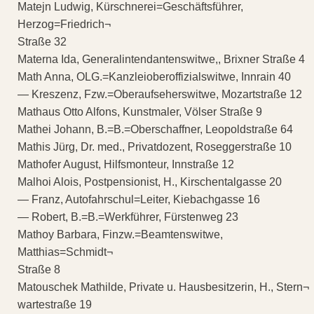
Matejn Ludwig, Kürschnerei=Geschäftsführer,
Herzog=Friedrich¬
Straße 32
Materna Ida, Generalintendantenswitwe,, Brixner Straße 4
Math Anna, OLG.=Kanzleioberoffizialswitwe, Innrain 40
— Kreszenz, Fzw.=Oberaufseherswitwe, Mozartstraße 12
Mathaus Otto Alfons, Kunstmaler, Völser Straße 9
Mathei Johann, B.=B.=Oberschaffner, Leopoldstraße 64
Mathis Jürg, Dr. med., Privatdozent, Roseggerstraße 10
Mathofer August, Hilfsmonteur, Innstraße 12
Malhoi Alois, Postpensionist, H., Kirschentalgasse 20
— Franz, Autofahrschul=Leiter, Kiebachgasse 16
— Robert, B.=B.=Werkführer, Fürstenweg 23
Mathoy Barbara, Finzw.=Beamtenswitwe,
Matthias=Schmidt¬
Straße 8
Matouschek Mathilde, Private u. Hausbesitzerin, H., Stern¬
wartestraße 19