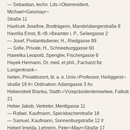
— Sebastian, techn. Lds.=Oberrevident,
Michael=Gaismayr¬
Straße 11
Havlicek Josefine, Brotträgerin, Mandelsbergerstraße 8
Havrilla Ernst, B.=B.=Beamter i. P., Seilergasse 2
— Josef, Postamtsdiener, H., Riedgasse 89
— Sofie, Private, H., Schneeburggasse 60
Hawelka Leopold, Spengler, Fischergasse 6
Hayek Hermann, Dr. med. et phil., Facharzt für
Lungenkrank¬
heiten, Privatdozent, tit. a. o. Univ.=Professor, Heiliggeist¬
straße 19 #= Ordination: Adamgasse 3 #u
Hebenstreit Bianka, Statth.=Vizepräsidentenswitwe, Falkstr.
21
Heber Jakob, Vertreter, Mentlgasse 11
— Rafael, Kaufmann, Speckbacherstraße 18
— Samuel, Kaufmann, Sonnenburgstraße 12 #
Heberl Imelda, Lehrerin, Peter=Mayr=Straße 17