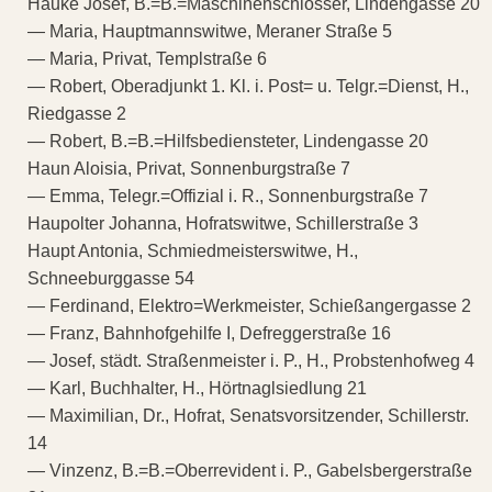
Hauke Josef, B.=B.=Maschinenschlosser, Lindengasse 20
— Maria, Hauptmannswitwe, Meraner Straße 5
— Maria, Privat, Templstraße 6
— Robert, Oberadjunkt 1. Kl. i. Post= u. Telgr.=Dienst, H.,
Riedgasse 2
— Robert, B.=B.=Hilfsbediensteter, Lindengasse 20
Haun Aloisia, Privat, Sonnenburgstraße 7
— Emma, Telegr.=Offizial i. R., Sonnenburgstraße 7
Haupolter Johanna, Hofratswitwe, Schillerstraße 3
Haupt Antonia, Schmiedmeisterswitwe, H.,
Schneeburggasse 54
— Ferdinand, Elektro=Werkmeister, Schießangergasse 2
— Franz, Bahnhofgehilfe I, Defreggerstraße 16
— Josef, städt. Straßenmeister i. P., H., Probstenhofweg 4
— Karl, Buchhalter, H., Hörtnaglsiedlung 21
— Maximilian, Dr., Hofrat, Senatsvorsitzender, Schillerstr.
14
— Vinzenz, B.=B.=Oberrevident i. P., Gabelsbergerstraße