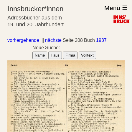
Menü ☰
Innsbrucker*innen
Adressbücher aus dem
19. und 20. Jahrhundert
vorhergehende
|||
nächste
Seite 208 Buch
1937
Neue Suche:
Name
Haus
Firma
Volltext