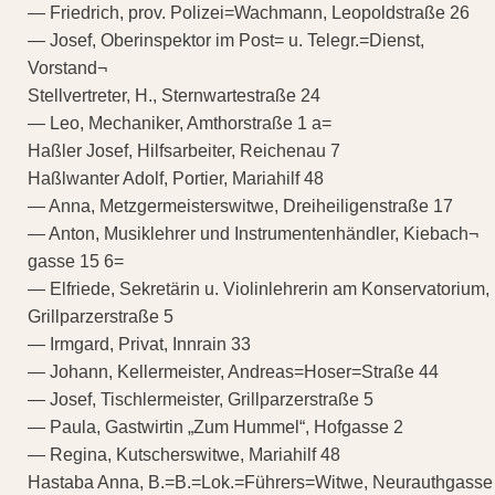
— Friedrich, prov. Polizei=Wachmann, Leopoldstraße 26
— Josef, Oberinspektor im Post= u. Telegr.=Dienst,
Vorstand¬
Stellvertreter, H., Sternwartestraße 24
— Leo, Mechaniker, Amthorstraße 1 a=
Haßler Josef, Hilfsarbeiter, Reichenau 7
Haßlwanter Adolf, Portier, Mariahilf 48
— Anna, Metzgermeisterswitwe, Dreiheiligenstraße 17
— Anton, Musiklehrer und Instrumentenhändler, Kiebach¬
gasse 15 6=
— Elfriede, Sekretärin u. Violinlehrerin am Konservatorium,
Grillparzerstraße 5
— Irmgard, Privat, Innrain 33
— Johann, Kellermeister, Andreas=Hoser=Straße 44
— Josef, Tischlermeister, Grillparzerstraße 5
— Paula, Gastwirtin „Zum Hummel“, Hofgasse 2
— Regina, Kutscherswitwe, Mariahilf 48
Hastaba Anna, B.=B.=Lok.=Führers=Witwe, Neurauthgasse