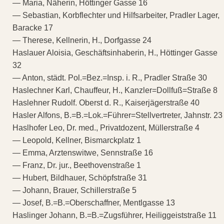
— Maria, Näherin, Höttinger Gasse 16
— Sebastian, Korbflechter und Hilfsarbeiter, Pradler Lager,
Baracke 17
— Therese, Kellnerin, H., Dorfgasse 24
Haslauer Aloisia, Geschäftsinhaberin, H., Höttinger Gasse
32
— Anton, städt. Pol.=Bez.=Insp. i. R., Pradler Straße 30
Haslechner Karl, Chauffeur, H., Kanzler=Dollfuß=Straße 8
Haslehner Rudolf. Oberst d. R., Kaiserjägerstraße 40
Hasler Alfons, B.=B.=Lok.=Führer=Stellvertreter, Jahnstr. 23
Haslhofer Leo, Dr. med., Privatdozent, Müllerstraße 4
— Leopold, Kellner, Bismarckplatz 1
— Emma, Arztenswitwe, Sennstraße 16
— Franz, Dr. jur., Beethovenstraße 1
— Hubert, Bildhauer, Schöpfstraße 31
— Johann, Brauer, Schillerstraße 5
— Josef, B.=B.=Oberschaffner, Mentlgasse 13
Haslinger Johann, B.=B.=Zugsführer, Heiliggeiststraße 11