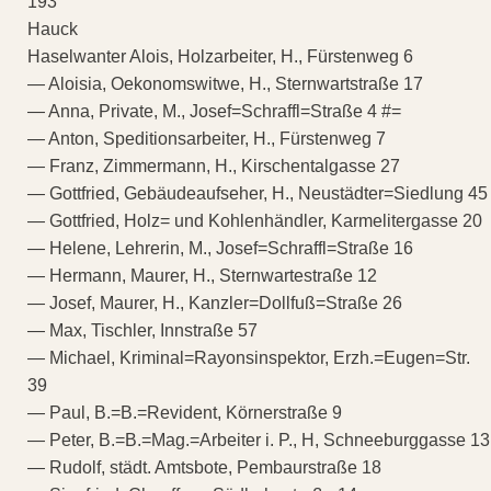
193
Hauck
Haselwanter Alois, Holzarbeiter, H., Fürstenweg 6
— Aloisia, Oekonomswitwe, H., Sternwartstraße 17
— Anna, Private, M., Josef=Schraffl=Straße 4 #=
— Anton, Speditionsarbeiter, H., Fürstenweg 7
— Franz, Zimmermann, H., Kirschentalgasse 27
— Gottfried, Gebäudeaufseher, H., Neustädter=Siedlung 45
— Gottfried, Holz= und Kohlenhändler, Karmelitergasse 20
— Helene, Lehrerin, M., Josef=Schraffl=Straße 16
— Hermann, Maurer, H., Sternwartestraße 12
— Josef, Maurer, H., Kanzler=Dollfuß=Straße 26
— Max, Tischler, Innstraße 57
— Michael, Kriminal=Rayonsinspektor, Erzh.=Eugen=Str.
39
— Paul, B.=B.=Revident, Körnerstraße 9
— Peter, B.=B.=Mag.=Arbeiter i. P., H, Schneeburggasse 13
— Rudolf, städt. Amtsbote, Pembaurstraße 18