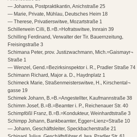
— Johanna, Postpraktikantin, Anichstraße 25
— Marie, Private, Mühlau, Deutsches Heim 18
— Therese, Privatierswitwe, Mozartstraße 1
Schillerwein Cilli, B.=B.=Hofratswitwe, Innrain 39
Schilling Ferdinand, Verwalter der Tir. Bauernzeitung,
Freisingstraße 3
Schimana Peter, prov. Justizwachmann, Mich.=Gaismayr¬
Straße 1
— Wenzel, Gend.=Bezirksinspektor i. R., Pradler Straße 74
Schimann Richard, Major a. D., Haydnplatz 1
Schimeck Marie, Straßenmeisterswitwe, H., Kirschental¬
gasse 19
Schimek Johann, B.=B.=Angestellter, Kaufmannstraße 38
Schimm Josef, B.=B.=Beamter i. P., Reichenauer Str. 40
Schimpfößl Franz, B.=B.=Kondukteur, Weinhardtstraße 3
Schimpp Johann, Bankbeamter, Egger=Lienz=Straße 10
— Johann, Geschäftsleiter, Speckbacherstraße 21
Schinagl Julius, Geschäftsführer d. Iwa, Pradler Str. 61