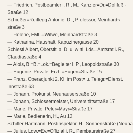
— Friedrich, Postbeamter i. R., M., Kanzler=Dr.=Dollfuß¬
Straße 12
Schießer=Reiffegg Antonie, Dr., Professor, Meinhard¬
straße 3
— Helene, FML.=Witwe, Meinhardstraße 3
— Katharina, Haushalt, Kapuzinergasse 20
Schiestl Albert, Oberstlt. a. D. u. wirtl. Lds.=Amtsrat i. R.,
Claudiastraße 4
— Alois, B.=B.=Lok.=Begleiter i. P., Leopoldstraße 30
— Eugenie, Private, Erzh.=Eugen=Straße 15
— Franz, Oberadjunkt 2. Kl. im Post= u. Telegr.=Dienst,
Innstraße 63
— Johann, Prokurist, Neuhauserstraße 10
— Johann, Schlossermeister, Universitätsstraße 17
— Marie, Private, Peter=Mayr=Straße 17
— Marie, Bedienerin, H., Au 12
Schiffer Hartmann, Postinspektor, H., Sonnenstraße (Neuba
— Julius, Ldw.=Ev.=Offizial i. R., Pembaurstraße 27