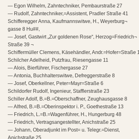
— Egon Wilhelm, Zahntechniker, Pembaurstraße 27
— Rudolf, Zahntechniker,=Assistent, Pradler Straße 41
Schifferegger Anna, Kaufmannswitwe, H., Weyerburg¬
gasse 8 Hu##,
— Josef, Gastwirt „Zur goldenen Rose“, Herzog=Friedrich¬
Straße 39 ¬
Schiffermüller Clemens, Käsehändler, Andr.=Hofer=Straße 
Schilcher Adelheid, Putzfrau, Riesengasse 11
— Alois, Bierführer, Fischergasse 27
— Antonia, Buchhalterswitwe, Defreggerstraße 8
— Josef, Oberkellner, Peter=Mayr=Straße 6
Schildorfer Rudolf, Ingenieur, Stafflerstraße 23
Schiller Adolf, B.=B.=Oberschaffner, Zeughausgasse 8
— Alfred, B.=B.=Oberinspektor i. P., Goethestraße 13
— Friedrich, L.=B.=Wagenführer, H., Hungerburg 48
— Friedrich, Vertragsangestellter, Anichstraße 25
— Johann, Oberadjunkt im Post= u. Telegr.=Dienst,
Anichstraße 25