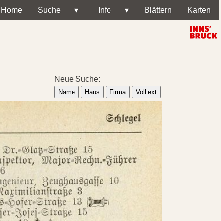
Home
Suche
▾
Info
▾
Blättern
Karten
Neue Suche:
Name
Haus
Firma
Volltext