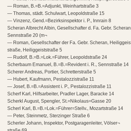
— Roman, B.=B.=Adjunkt, Weinhartstraße 3
— Thomas, städt. Schulwart, Leopoldstraße 15
— Vinzenz, Gend.=Bezirksinspektor i. P., Innrain 8
Scheran Albrecht Albin, Gesellschafter d. Fa. Gebr. Scheran
Sennstraße 20 (m¬
— Roman, Gesellschafter der Fa. Gebr. Scheran, Heiliggeis
straße, Heiliggeiststraße 5
— Rudolf, B.=B.=Lok.=Führer, Leopoldstraße 24
Scherbaum Emanuel, B.=B.=Revident i. R., Sennstraße 14
Scherer Andreas, Portier, Schretterstraße 5
— Hubert, Kaufmann, Pestalozzistraße 11
— Josef, B.=B.=Assistent i. P., Pestalozzistraße 11
Scherf Karl, Hilfsarbeiter, Pradler Lager, Baracke 14
Scherkl August, Spengler, St.=Nikolaus=Gasse 20
Scherl Karl, B.=B.=Lok.=Führer=Stellv., Mozartstraße 14
— Peter, Steinmetz, Sterzinger Straße 6
Scherler Johann, Inspektor, Postgaragenleiter, Völser¬
straße 69