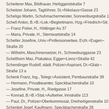
Scheiterer Max, Bildhauer, Heiliggeiststraße 7
Scheitzer Johann, Taglöhner, St.=Nikolaus=Gasse 23
Scheligo Martin, Schuhmachermeister, Sonnenburgstraße 
Schell Anton, B.=B.=Lok.=Begleitmann, Hzg.=Friedrich=Str.
— Franz Polier, H., Höttinger Au 37
— Maria, Private, H., Sternwartstraße 14
Scheller Josefine, Univ.=Professorswitwe, Erzh.=Eugen¬
Straße 20
— Wilhelm, Maschinensetzer, H., Schneeburggasse 23
Schellhorn Max, Plakateur, Egger=Lienz=Straße 42
Schendinger Rudolf, städt. Polizei=Aspirant, Dr.=Glatz¬
Straße 13 a
Schenk Franz, Ing., Telegr.=Assistent, Pembaurstraße 39
— Hermann, Privatbeamter, Speckbacherstraße 10
— Josefine, Private, H., Riedgasse 17
— Konrad, B.=B.=Stat.=Aufseher, Innstraße 113
— Paul, Dr., Polizei=Oberkommissär, Dreiheiligenstraße 10
Schenkel Josef, Kaufmann, Speckbacherstraße 28