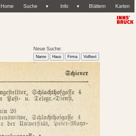
Home
Suche
▾
Info
▾
Blättern
Karten
Neue Suche:
Name
Haus
Firma
Volltext