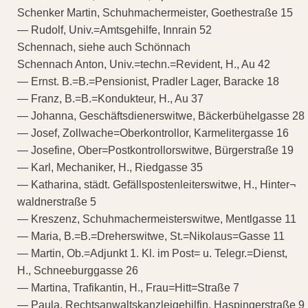
Schenker Martin, Schuhmachermeister, Goethestraße 15
— Rudolf, Univ.=Amtsgehilfe, Innrain 52
Schennach, siehe auch Schönnach
Schennach Anton, Univ.=techn.=Revident, H., Au 42
— Ernst. B.=B.=Pensionist, Pradler Lager, Baracke 18
— Franz, B.=B.=Kondukteur, H., Au 37
— Johanna, Geschäftsdienerswitwe, Bäckerbühelgasse 28
— Josef, Zollwache=Oberkontrollor, Karmelitergasse 16
— Josefine, Ober=Postkontrollorswitwe, Bürgerstraße 19
— Karl, Mechaniker, H., Riedgasse 35
— Katharina, städt. Gefällspostenleiterswitwe, H., Hinter¬
waldnerstraße 5
— Kreszenz, Schuhmachermeisterswitwe, Mentlgasse 11
— Maria, B.=B.=Dreherswitwe, St.=Nikolaus=Gasse 11
— Martin, Ob.=Adjunkt 1. Kl. im Post= u. Telegr.=Dienst,
H., Schneeburggasse 26
— Martina, Trafikantin, H., Frau=Hitt=Straße 7
— Paula, Rechtsanwaltskanzleigehilfin, Haspingerstraße 9