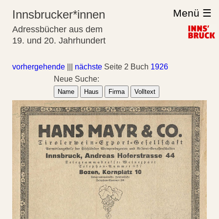
Menü ☰
Innsbrucker*innen
Adressbücher aus dem
19. und 20. Jahrhundert
vorhergehende
|||
nächste
Seite 2 Buch
1926
Neue Suche:
Name
Haus
Firma
Volltext