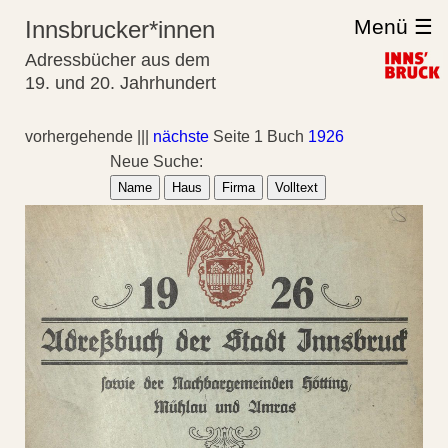
Menü ☰
Innsbrucker*innen
Adressbücher aus dem
19. und 20. Jahrhundert
vorhergehende |||
nächste
Seite 1 Buch
1926
Neue Suche:
Name
Haus
Firma
Volltext