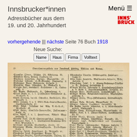
Menü ☰
Innsbrucker*innen
Adressbücher aus dem
19. und 20. Jahrhundert
vorhergehende
|||
nächste
Seite 76 Buch
1918
Neue Suche:
Name
Haus
Firma
Volltext