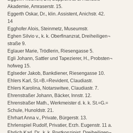
Akademie, Amraserstr. 15.
Eggerth Oskar, Dr., klin. Assistent, Anichstr. 42.
14
Egghofer Alois, Steinmetz, Museumstr.
Eghen Silvio v., k. k. Oberfinanzrat, Dreiheiligen¬
straße 9.
Eglauer Marie, Trödlerin, Riesengasse 5.
Egli Johann, Sattler und Tapezierer, H., Probsten¬
hofweg 15.
Eglseder Jakob, Bankdiener, Riesengasse 10.
Ehlers Karl, St.=B.=Revident, Claudiastr.
Ehlers Karolina, Notarswitwe, Claudiastr. 7.
Ehrenstraßer Johann, Bäcker, Innstr. 12.
Ehrenstraßer Math., Werkmeister d. k. k. St.=G.=
Schule, Hunoldstr. 21.
Ehrhart Anna v., Private, Bürgerstr. 13.
Ehrlenspiel Rudolf, Privatier, Erzh. Eugenstr. 11 a.
Ehrlich Karl, Dr., k. k. Postkonzipist, Dreiheiligen¬