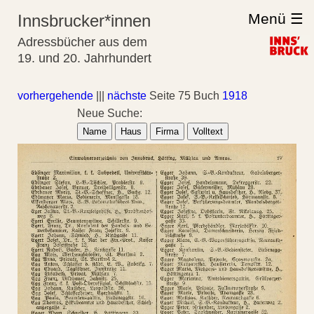
Menü ☰
Innsbrucker*innen
Adressbücher aus dem
19. und 20. Jahrhundert
vorhergehende
|||
nächste
Seite 75 Buch
1918
Neue Suche:
Name
Haus
Firma
Volltext