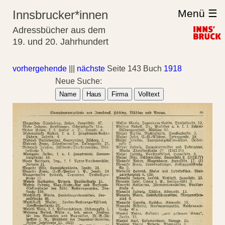
Menü ☰
Innsbrucker*innen
Adressbücher aus dem
19. und 20. Jahrhundert
vorhergehende
|||
nächste
Seite 143 Buch
1918
Neue Suche:
Name
Haus
Firma
Volltext