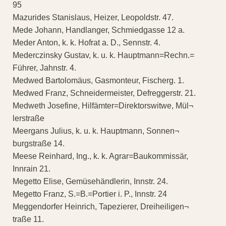
95
Mazurides Stanislaus, Heizer, Leopoldstr. 47.
Mede Johann, Handlanger, Schmiedgasse 12 a.
Meder Anton, k. k. Hofrat a. D., Sennstr. 4.
Mederczinsky Gustav, k. u. k. Hauptmann=Rechn.=
Führer, Jahnstr. 4.
Medwed Bartolomäus, Gasmonteur, Fischerg. 1.
Medwed Franz, Schneidermeister, Defreggerstr. 21.
Medweth Josefine, Hilfämter=Direktorswitwe, Mül¬
lerstraße
Meergans Julius, k. u. k. Hauptmann, Sonnen¬
burgstraße 14.
Meese Reinhard, Ing., k. k. Agrar=Baukommissär,
Innrain 21.
Megetto Elise, Gemüsehändlerin, Innstr. 24.
Megetto Franz, S.=B.=Portier i. P., Innstr. 24
Meggendorfer Heinrich, Tapezierer, Dreiheiligen¬
traße 11.