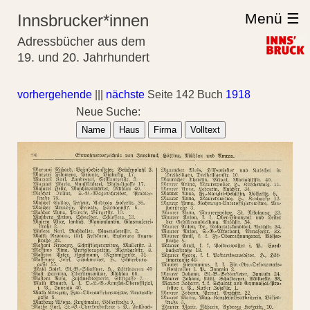
Menü ☰
Innsbrucker*innen
Adressbücher aus dem
19. und 20. Jahrhundert
vorhergehende
|||
nächste
Seite 142 Buch
1918
Neue Suche:
Name
Haus
Firma
Volltext