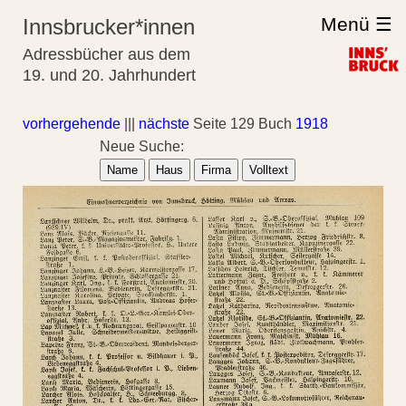
Menü ☰
Innsbrucker*innen
Adressbücher aus dem
19. und 20. Jahrhundert
vorhergehende
|||
nächste
Seite 129 Buch
1918
Neue Suche:
Name
Haus
Firma
Volltext