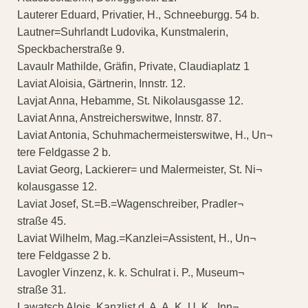
Lauterer Eduard, Privatier, H., Schneeburgg. 54 b.
Lautner=Suhrlandt Ludovika, Kunstmalerin,
Speckbacherstraße 9.
Lavaulr Mathilde, Gräfin, Private, Claudiaplatz 1
Laviat Aloisia, Gärtnerin, Innstr. 12.
Lavjat Anna, Hebamme, St. Nikolausgasse 12.
Laviat Anna, Anstreicherswitwe, Innstr. 87.
Laviat Antonia, Schuhmachermeisterswitwe, H., Un¬
tere Feldgasse 2 b.
Laviat Georg, Lackierer= und Malermeister, St. Ni¬
kolausgasse 12.
Laviat Josef, St.=B.=Wagenschreiber, Pradler¬
straße 45.
Laviat Wilhelm, Mag.=Kanzlei=Assistent, H., Un¬
tere Feldgasse 2 b.
Lavogler Vinzenz, k. k. Schulrat i. P., Museum¬
straße 31.
Lawatsch Alois, Kanzlist d. A. A. K. U. K., Inn¬