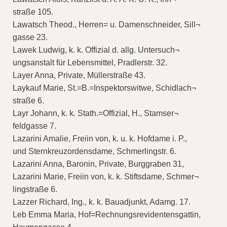
straße 105.
Lawatsch Theod., Herren= u. Damenschneider, Sill¬
gasse 23.
Lawek Ludwig, k. k. Offizial d. allg. Untersuch¬
ungsanstalt für Lebensmittel, Pradlerstr. 32.
Layer Anna, Private, Müllerstraße 43.
Laykauf Marie, St.=B.=Inspektorswitwe, Schidlach¬
straße 6.
Layr Johann, k. k. Stath.=Offizial, H., Stamser¬
feldgasse 7.
Lazarini Amalie, Freiin von, k. u. k. Hofdame i. P.,
und Sternkreuzordensdame, Schmerlingstr. 6.
Lazarini Anna, Baronin, Private, Burggraben 31,
Lazarini Marie, Freiin von, k. k. Stiftsdame, Schmer¬
lingstraße 6.
Lazzer Richard, Ing., k. k. Bauadjunkt, Adamg. 17.
Leb Emma Maria, Hof=Rechnungsrevidentensgattin,