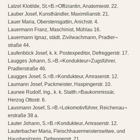
Latzel Klotilde, St.=B.=Offiziantin, Anatomiestr. 22.
Lauber Josef, Kunsthändler, Maximilianstr. 21.
Lauer Maria, Oberstensgattin, Anichstr. 4.
Lauermann Franz, Maschinist, Mühlau 16.
Lauermann Ignaz, städt. Zivilwachmann, Pradler¬
straße 44.
Laufenböck Josef, k. k. Postexpeditor, Defreggerstr. 17.
Laugges Johann, S.=B.=Kondukteur=Zugsführer,
Pradlerstraße 46.
Laugges Josef, S.=B.=Kondukteur, Amraserstr. 12.
Laumann Josef, Packmeister, Haspingerstr. 10.
Launee Rudolf, Ing., k. k. Statth.=Baukommissär,
Herzog Ottostr. 6.
Lausmann Josef, S.=B.=Lokomotivführer, Reichenau¬
erstraße 38 a.
Lauter Johann, S.=B.=Kondukteur, Amraserstr. 12.
Lauterbacher Maria, Fleischhauermeisterswitwe, und
Hausbesitzerin, Defreggerstr. 21.