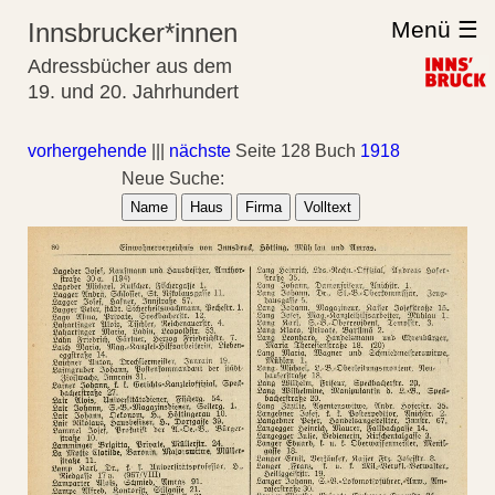
Menü ☰
Innsbrucker*innen
Adressbücher aus dem
19. und 20. Jahrhundert
vorhergehende
|||
nächste
Seite 128 Buch
1918
Neue Suche:
Name
Haus
Firma
Volltext