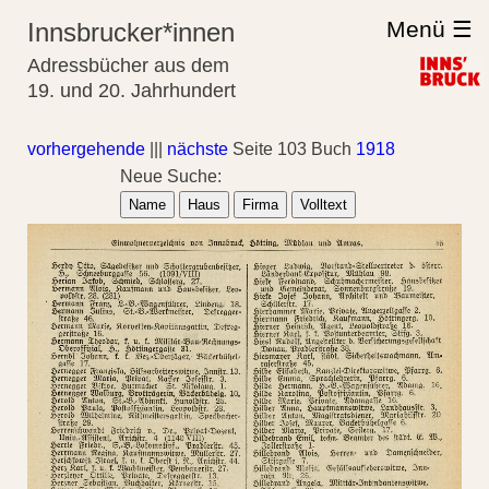
Menü ☰
Innsbrucker*innen
Adressbücher aus dem
19. und 20. Jahrhundert
vorhergehende
|||
nächste
Seite 103 Buch
1918
Neue Suche:
Name
Haus
Firma
Volltext