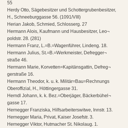
55
Herdy Otto, Sägebesitzer und Schottergrubenbesitzer,
H., Schneeburggasse 56. (1091/VIII)
Herian Jakob, Schmied, Schlosserg. 27
Hermann Alois, Kaufmann und Hausbesitzer, Leo¬
poldstr. 28. (281)
Hermann Franz, L.=B.=Wagenführer, Lindeng. 18.
Hermann Julius, St.=B.=Werkmeister, Defregger¬
straße 46.
Hermann Marie, Korvetten=Kapitänsgattin, Defreg¬
gerstraße 16.
Hermann Theodor, k. u. k. Militär=Bau=Rechnungs
Oberoffizial, H., Höttingergasse 31.
Herndl Johann, k. k. Bez.=Oberjäger, Bäckerbühel¬
gasse 17.
Hernegger Franziska, Hilfsarbeiterswitwe, Innstr. 13.
Hernegger Maria, Privat, Kaiser Josefstr. 3.
Hernegger Viktor, Hutmacher St. Nikolaug. 1.