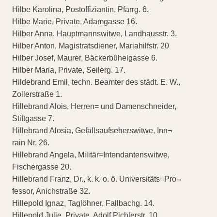
Hilbe Karolina, Postoffiziantin, Pfarrg. 6.
Hilbe Marie, Private, Adamgasse 16.
Hilber Anna, Hauptmannswitwe, Landhausstr. 3.
Hilber Anton, Magistratsdiener, Mariahilfstr. 20
Hilber Josef, Maurer, Bäckerbühelgasse 6.
Hilber Maria, Private, Seilerg. 17.
Hildebrand Emil, techn. Beamter des städt. E. W.,
Zollerstraße 1.
Hillebrand Alois, Herren= und Damenschneider,
Stiftgasse 7.
Hillebrand Alosia, Gefällsaufseherswitwe, Inn¬
rain Nr. 26.
Hillebrand Angela, Militär=Intendantenswitwe,
Fischergasse 20.
Hillebrand Franz, Dr., k. k. o. ö. Universitäts=Pro¬
fessor, Anichstraße 32.
Hillepold Ignaz, Taglöhner, Fallbachg. 14.
Hillepold Julie, Private, Adolf Pichlerstr. 10.