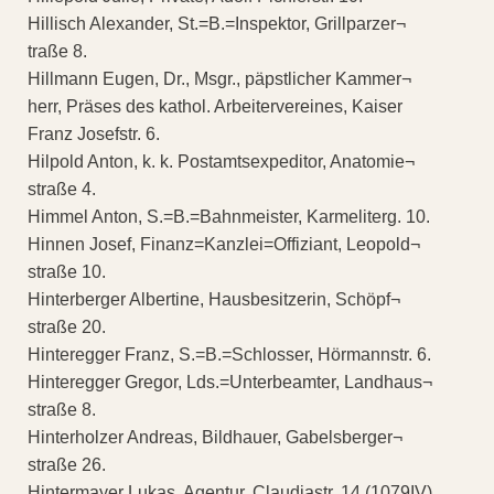
Hillisch Alexander, St.=B.=Inspektor, Grillparzer¬
traße 8.
Hillmann Eugen, Dr., Msgr., päpstlicher Kammer¬
herr, Präses des kathol. Arbeitervereines, Kaiser
Franz Josefstr. 6.
Hilpold Anton, k. k. Postamtsexpeditor, Anatomie¬
straße 4.
Himmel Anton, S.=B.=Bahnmeister, Karmeliterg. 10.
Hinnen Josef, Finanz=Kanzlei=Offiziant, Leopold¬
straße 10.
Hinterberger Albertine, Hausbesitzerin, Schöpf¬
straße 20.
Hinteregger Franz, S.=B.=Schlosser, Hörmannstr. 6.
Hinteregger Gregor, Lds.=Unterbeamter, Landhaus¬
straße 8.
Hinterholzer Andreas, Bildhauer, Gabelsberger¬
straße 26.
Hintermayer Lukas, Agentur, Claudiastr. 14 (1079IV)