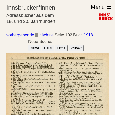
Menü ☰
Innsbrucker*innen
Adressbücher aus dem
19. und 20. Jahrhundert
vorhergehende
|||
nächste
Seite 102 Buch
1918
Neue Suche:
Name
Haus
Firma
Volltext