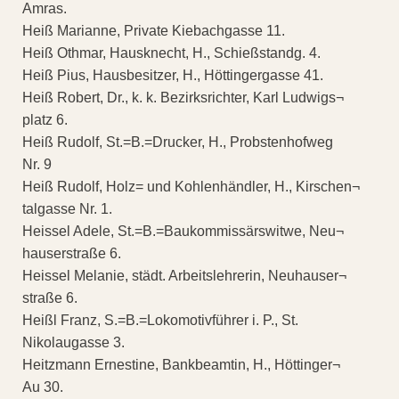
Amras.
Heiß Marianne, Private Kiebachgasse 11.
Heiß Othmar, Hausknecht, H., Schießstandg. 4.
Heiß Pius, Hausbesitzer, H., Höttingergasse 41.
Heiß Robert, Dr., k. k. Bezirksrichter, Karl Ludwigs¬
platz 6.
Heiß Rudolf, St.=B.=Drucker, H., Probstenhofweg
Nr. 9
Heiß Rudolf, Holz= und Kohlenhändler, H., Kirschen¬
talgasse Nr. 1.
Heissel Adele, St.=B.=Baukommissärswitwe, Neu¬
hauserstraße 6.
Heissel Melanie, städt. Arbeitslehrerin, Neuhauser¬
straße 6.
Heißl Franz, S.=B.=Lokomotivführer i. P., St.
Nikolaugasse 3.
Heitzmann Ernestine, Bankbeamtin, H., Höttinger¬
Au 30.