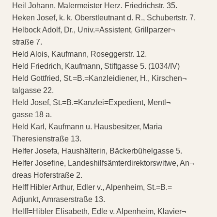
Heil Johann, Malermeister Herz. Friedrichstr. 35.
Heken Josef, k. k. Oberstleutnant d. R., Schubertstr. 7.
Helbock Adolf, Dr., Univ.=Assistent, Grillparzer¬
straße 7.
Held Alois, Kaufmann, Roseggerstr. 12.
Held Friedrich, Kaufmann, Stiftgasse 5. (1034/IV)
Held Gottfried, St.=B.=Kanzleidiener, H., Kirschen¬
talgasse 22.
Held Josef, St.=B.=Kanzlei=Expedient, Mentl¬
gasse 18 a.
Held Karl, Kaufmann u. Hausbesitzer, Maria
Theresienstraße 13.
Helfer Josefa, Haushälterin, Bäckerbühelgasse 5.
Helfer Josefine, Landeshilfsämterdirektorswitwe, An¬
dreas Hoferstraße 2.
Helff Hibler Arthur, Edler v., Alpenheim, St.=B.=
Adjunkt, Amraserstraße 13.
Helff=Hibler Elisabeth, Edle v. Alpenheim, Klavier¬