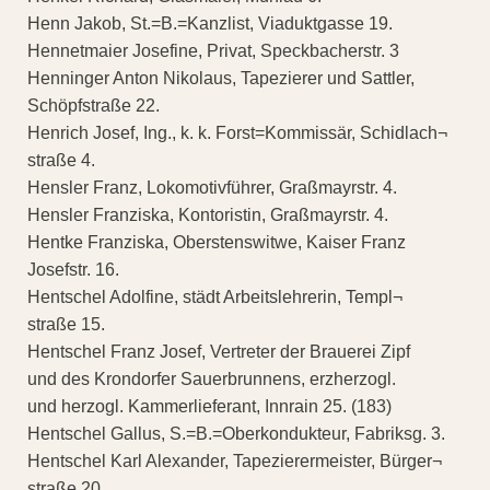
Henn Jakob, St.=B.=Kanzlist, Viaduktgasse 19.
Hennetmaier Josefine, Privat, Speckbacherstr. 3
Henninger Anton Nikolaus, Tapezierer und Sattler,
Schöpfstraße 22.
Henrich Josef, Ing., k. k. Forst=Kommissär, Schidlach¬
straße 4.
Hensler Franz, Lokomotivführer, Graßmayrstr. 4.
Hensler Franziska, Kontoristin, Graßmayrstr. 4.
Hentke Franziska, Oberstenswitwe, Kaiser Franz
Josefstr. 16.
Hentschel Adolfine, städt Arbeitslehrerin, Templ¬
straße 15.
Hentschel Franz Josef, Vertreter der Brauerei Zipf
und des Krondorfer Sauerbrunnens, erzherzogl.
und herzogl. Kammerlieferant, Innrain 25. (183)
Hentschel Gallus, S.=B.=Oberkondukteur, Fabriksg. 3.
Hentschel Karl Alexander, Tapezierermeister, Bürger¬
straße 20