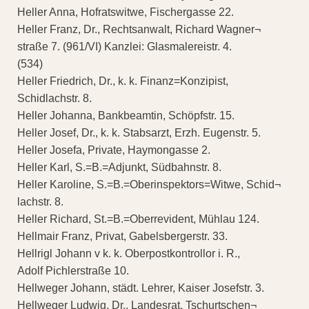
Heller Anna, Hofratswitwe, Fischergasse 22.
Heller Franz, Dr., Rechtsanwalt, Richard Wagner¬
straße 7. (961/VI) Kanzlei: Glasmalereistr. 4.
(534)
Heller Friedrich, Dr., k. k. Finanz=Konzipist,
Schidlachstr. 8.
Heller Johanna, Bankbeamtin, Schöpfstr. 15.
Heller Josef, Dr., k. k. Stabsarzt, Erzh. Eugenstr. 5.
Heller Josefa, Private, Haymongasse 2.
Heller Karl, S.=B.=Adjunkt, Südbahnstr. 8.
Heller Karoline, S.=B.=Oberinspektors=Witwe, Schid¬
lachstr. 8.
Heller Richard, St.=B.=Oberrevident, Mühlau 124.
Hellmair Franz, Privat, Gabelsbergerstr. 33.
Hellrigl Johann v k. k. Oberpostkontrollor i. R.,
Adolf Pichlerstraße 10.
Hellweger Johann, städt. Lehrer, Kaiser Josefstr. 3.
Hellweger Ludwig, Dr., Landesrat, Tschurtschen¬