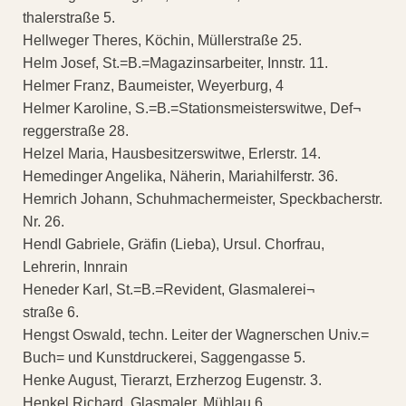
thalerstraße 5.
Hellweger Theres, Köchin, Müllerstraße 25.
Helm Josef, St.=B.=Magazinsarbeiter, Innstr. 11.
Helmer Franz, Baumeister, Weyerburg, 4
Helmer Karoline, S.=B.=Stationsmeisterswitwe, Def¬
reggerstraße 28.
Helzel Maria, Hausbesitzerswitwe, Erlerstr. 14.
Hemedinger Angelika, Näherin, Mariahilferstr. 36.
Hemrich Johann, Schuhmachermeister, Speckbacherstr.
Nr. 26.
Hendl Gabriele, Gräfin (Lieba), Ursul. Chorfrau,
Lehrerin, Innrain
Heneder Karl, St.=B.=Revident, Glasmalerei¬
straße 6.
Hengst Oswald, techn. Leiter der Wagnerschen Univ.=
Buch= und Kunstdruckerei, Saggengasse 5.
Henke August, Tierarzt, Erzherzog Eugenstr. 3.
Henkel Richard, Glasmaler, Mühlau 6.