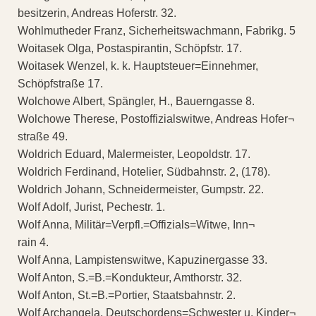
besitzerin, Andreas Hoferstr. 32.
Wohlmutheder Franz, Sicherheitswachmann, Fabrikg. 5
Woitasek Olga, Postaspirantin, Schöpfstr. 17.
Woitasek Wenzel, k. k. Hauptsteuer=Einnehmer,
Schöpfstraße 17.
Wolchowe Albert, Spängler, H., Bauerngasse 8.
Wolchowe Therese, Postoffizialswitwe, Andreas Hofer¬
straße 49.
Woldrich Eduard, Malermeister, Leopoldstr. 17.
Woldrich Ferdinand, Hotelier, Südbahnstr. 2, (178).
Woldrich Johann, Schneidermeister, Gumpstr. 22.
Wolf Adolf, Jurist, Pechestr. 1.
Wolf Anna, Militär=Verpfl.=Offizials=Witwe, Inn¬
rain 4.
Wolf Anna, Lampistenswitwe, Kapuzinergasse 33.
Wolf Anton, S.=B.=Kondukteur, Amthorstr. 32.
Wolf Anton, St.=B.=Portier, Staatsbahnstr. 2.
Wolf Archangela, Deutschordens=Schwester u. Kinder¬