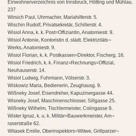
Einwohnerverzeichnis von Innsbruck, Hötting und Mühlau.
237
Wirsich Paul, Uhrmacher, Mariahilferstr. 5.
Wischin Rudolf, Privatsekretär, Schillerstr. 4.
Wisiol Anna, k. k. Post=Offiziantin, Anatomiestr. 9.
Wisiol Antonie, Kontoristin d. städt. Elektrizitäts¬
Werks, Anatomiestr. 9.
Wisiol Florian, k. k. Postkassen=Direktor, Fischerg. 16.
Wisiol Friedrich, k. k. Finanz=Rechnungs=Offizial,
Neuhauserstr. 14.
Wisiol Ludwig, Fuhrmann, Völserstr. 3.
Wiskowiz Maria, Bedienerin, Zeughausg. 9.
Wißneky Josef, Eisendreher, Kapuzinergasse 44.
Wisneky Josef, Maschinenschlosser, Sillgasse 25.
Wißneky Wilhelm, Tischlermeister, Colingasse 9.
Wister Ignaz, k. u. k. Militär=Bauwerkmeister, Am¬
raserstraße 62.
Witasek Emilie, Oberinspektors=Witwe, Grillparzer¬