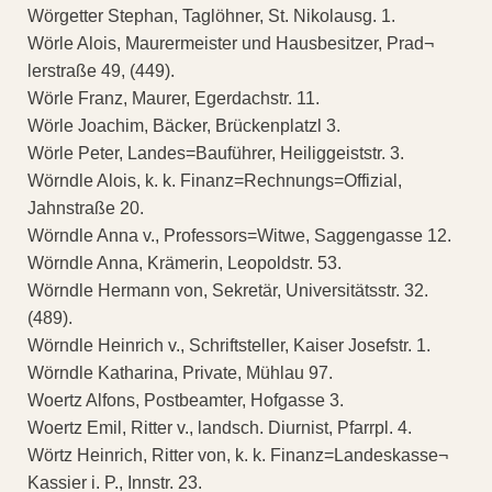
Wörgetter Stephan, Taglöhner, St. Nikolausg. 1.
Wörle Alois, Maurermeister und Hausbesitzer, Prad¬
lerstraße 49, (449).
Wörle Franz, Maurer, Egerdachstr. 11.
Wörle Joachim, Bäcker, Brückenplatzl 3.
Wörle Peter, Landes=Bauführer, Heiliggeiststr. 3.
Wörndle Alois, k. k. Finanz=Rechnungs=Offizial,
Jahnstraße 20.
Wörndle Anna v., Professors=Witwe, Saggengasse 12.
Wörndle Anna, Krämerin, Leopoldstr. 53.
Wörndle Hermann von, Sekretär, Universitätsstr. 32.
(489).
Wörndle Heinrich v., Schriftsteller, Kaiser Josefstr. 1.
Wörndle Katharina, Private, Mühlau 97.
Woertz Alfons, Postbeamter, Hofgasse 3.
Woertz Emil, Ritter v., landsch. Diurnist, Pfarrpl. 4.
Wörtz Heinrich, Ritter von, k. k. Finanz=Landeskasse¬
Kassier i. P., Innstr. 23.