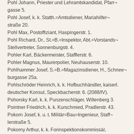
Pohl Johann, Priester und Lehramtskandidat, Pfarr¬
gasse 5.
Pohl Josef, k. k. Statth.=Amtsdiener, Mariahilfer¬
straße 20.
Pohl Max, Postoffiziant, Haspingerstr. 1.
Pohl Richard, Dr., St.=B.=Inspektor, Abt.=Vorstands¬
Stellvertreter, Sonnenburgstr. 4.
Pohler Karl, Bäckermeister, Stafflerstr. 6.
Pohler Magnus, Maurerpolier, Neuhauserstr. 10.
Pohlhammer Josef, S.=B.=Magazinsdiener, H., Schnee¬
burgasse 25a.
Pohlschröder Heinrich, k. k. Hofbuchhändler, kaiserl.
deutscher Konsul, Speckbacherstr. 6. (2088/IV).
Pohorsky Karl, k. k. Punzenschläger, Wiltenberg 3.
Pointner Friedrich, k. k. Kurschmied, Pradlerstr. 43.
Pokorn Josef, k. u. t. Militär=Bau=Ingenieur, Staff¬
lerstraße 5.
Pokorny Arthur, k. k. Forinspektionskommissär,