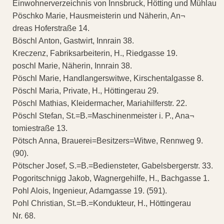
Einwohnerverzeichnis von Innsbruck, Hötting und Mühlau
Pöschko Marie, Hausmeisterin und Näherin, An¬
dreas Hoferstraße 14.
Böschl Anton, Gastwirt, Innrain 38.
Kreczenz, Fabriksarbeiterin, H., Riedgasse 19.
poschl Marie, Näherin, Innrain 38.
Pöschl Marie, Handlangerswitwe, Kirschentalgasse 8.
Pöschl Maria, Private, H., Höttingerau 29.
Pöschl Mathias, Kleidermacher, Mariahilferstr. 22.
Pöschl Stefan, St.=B.=Maschinenmeister i. P., Ana¬
tomiestraße 13.
Pötsch Anna, Brauerei=Besitzers=Witwe, Rennweg 9.
(90).
Pötscher Josef, S.=B.=Bediensteter, Gabelsbergerstr. 33.
Pogoritschnigg Jakob, Wagnergehilfe, H., Bachgasse 1.
Pohl Alois, Ingenieur, Adamgasse 19. (591).
Pohl Christian, St.=B.=Kondukteur, H., Höttingerau
Nr. 68.