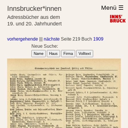
Menü ☰
Innsbrucker*innen
Adressbücher aus dem
19. und 20. Jahrhundert
vorhergehende
|||
nächste
Seite 219 Buch
1909
Neue Suche:
Name
Haus
Firma
Volltext