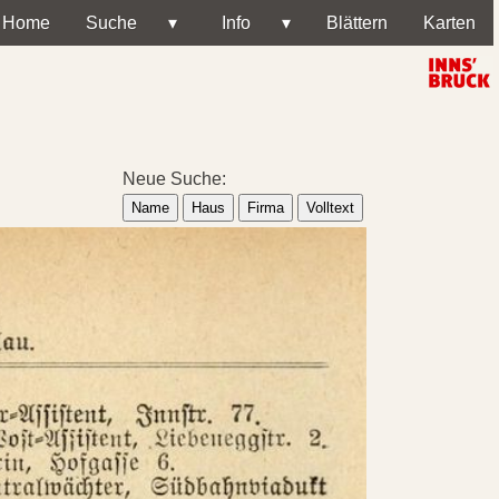
Home
Suche
▾
Info
▾
Blättern
Karten
Neue Suche:
Name
Haus
Firma
Volltext