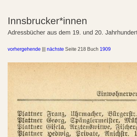
Innsbrucker*innen
Adressbücher aus dem 19. und 20. Jahrhunder
vorhergehende
|||
nächste
Seite 218 Buch
1909