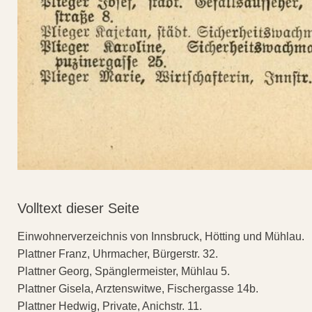
Volltext dieser Seite
Einwohnerverzeichnis von Innsbruck, Hötting und Mühlau.
Plattner Franz, Uhrmacher, Bürgerstr. 32.
Plattner Georg, Spänglermeister, Mühlau 5.
Plattner Gisela, Arztenswitwe, Fischergasse 14b.
Plattner Hedwig, Private, Anichstr. 11.