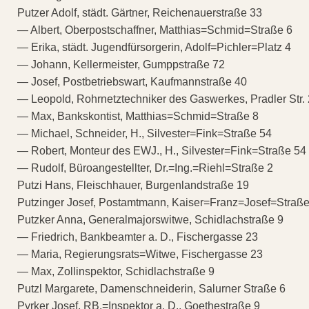
Putzer Adolf, städt. Gärtner, Reichenauerstraße 33
— Albert, Oberpostschaffner, Matthias=Schmid=Straße 6
— Erika, städt. Jugendfürsorgerin, Adolf=Pichler=Platz 4
— Johann, Kellermeister, Gumppstraße 72
— Josef, Postbetriebswart, Kaufmannstraße 40
— Leopold, Rohrnetztechniker des Gaswerkes, Pradler Str.
— Max, Bankskontist, Matthias=Schmid=Straße 8
— Michael, Schneider, H., Silvester=Fink=Straße 54
— Robert, Monteur des EWJ., H., Silvester=Fink=Straße 54
— Rudolf, Büroangestellter, Dr.=Ing.=Riehl=Straße 2
Putzi Hans, Fleischhauer, Burgenlandstraße 19
Putzinger Josef, Postamtmann, Kaiser=Franz=Josef=Straße
Putzker Anna, Generalmajorswitwe, Schidlachstraße 9
— Friedrich, Bankbeamter a. D., Fischergasse 23
— Maria, Regierungsrats=Witwe, Fischergasse 23
— Max, Zollinspektor, Schidlachstraße 9
Putzl Margarete, Damenschneiderin, Salurner Straße 6
Pyrker Josef, RB.=Inspektor a. D., Goethestraße 9