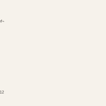
ef¬
 12