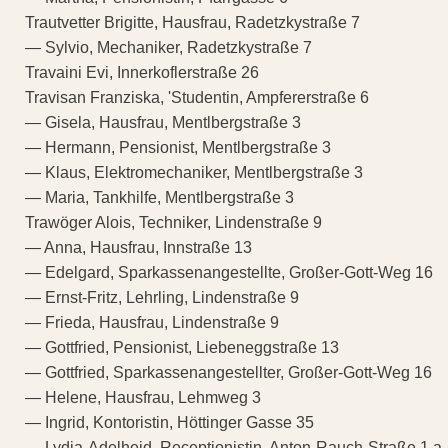
Trautvetter Brigitte, Hausfrau, Radetzkystraße 7
— Sylvio, Mechaniker, Radetzkystraße 7
Travaini Evi, Innerkoflerstraße 26
Travisan Franziska, 'Studentin, Ampfererstraße 6
— Gisela, Hausfrau, Mentlbergstraße 3
— Hermann, Pensionist, Mentlbergstraße 3
— Klaus, Elektromechaniker, Mentlbergstraße 3
— Maria, Tankhilfe, Mentlbergstraße 3
Trawöger Alois, Techniker, Lindenstraße 9
— Anna, Hausfrau, Innstraße 13
— Edelgard, Sparkassenangestellte, Großer-Gott-Weg 16
— Ernst-Fritz, Lehrling, Lindenstraße 9
— Frieda, Hausfrau, Lindenstraße 9
— Gottfried, Pensionist, Liebeneggstraße 13
— Gottfried, Sparkassenangestellter, Großer-Gott-Weg 16
— Helene, Hausfrau, Lehmweg 3
— Ingrid, Kontoristin, Höttinger Gasse 35
— Lydia-Adelheid, Receptionistin, Anton-Rauch-Straße 1 a