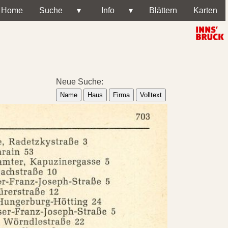
Home
Suche
▾
Info
▾
Blättern
Karten
Neue Suche:
Name
Haus
Firma
Volltext