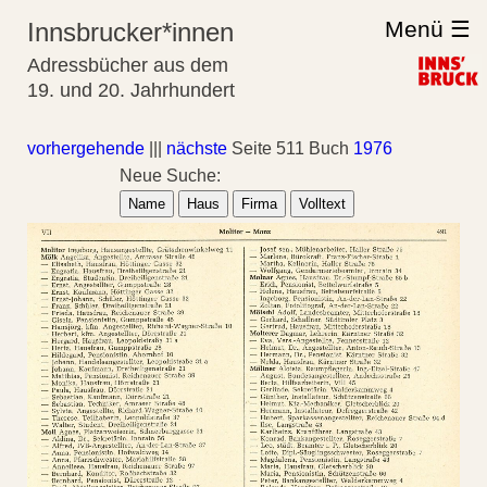
Menü ☰
Innsbrucker*innen
Adressbücher aus dem
19. und 20. Jahrhundert
vorhergehende
|||
nächste
Seite 511 Buch
1976
Neue Suche:
Name
Haus
Firma
Volltext