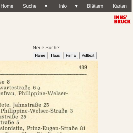
Home
Suche
▾
Info
▾
Blättern
Karten
Neue Suche:
Name
Haus
Firma
Volltext